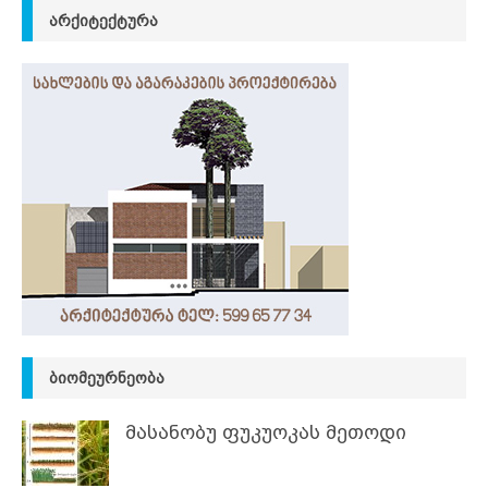
ᲐᲠᲥᲘᲢᲔᲥᲢᲣᲠᲐ
ᲑᲘᲝᲛᲔᲣᲠᲜᲔᲝᲑᲐ
მასანობუ ფუკუოკას მეთოდი