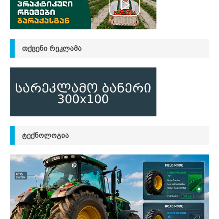
ᲗᲥᲕᲔᲜᲘ ᲠᲔᲙᲚᲐᲛᲐ
ᲢᲔᲥᲜᲝᲚᲝᲒᲘᲐ