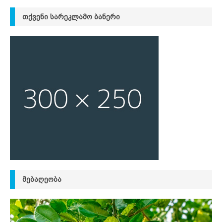
ᲗᲥᲕᲔᲜᲘ ᲡᲐᲠᲔᲙᲚᲐᲛᲝ ᲑᲐᲜᲔᲠᲘ
ᲛᲔᲑᲐᲦᲔᲝᲑᲐ