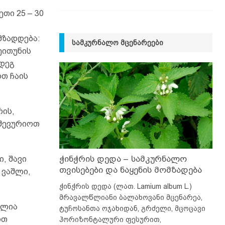
თი 25 – 30
მზადდება:
ᲡᲐᲛᲙᲣᲠᲜᲐᲚᲝ ᲛᲪᲔᲜᲐᲠᲔᲔᲑᲘ
ეითუნის
მდეგ
თ ჩაის
რის,
 შევურიოთ
ჭინჭრის დედა – სამკურნალო
ი, შავი
თვისებები და ნაყენის მომზადება
 ვაშლი,
ჭინჭრის დედა (ლათ. Lamium album L.)
მრავალწლიანი ბალახოვანი მცენარეა,
ძლია
ტუჩოსანთა ოჯახიდან, გრძელი, მცოცავი
ოთ
ჰორიზონტალური ფესურით,