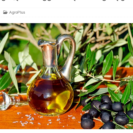
AgroPlus
არე
AGROPLUS