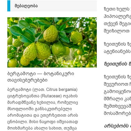
ᲛᲔᲑᲐᲦᲔᲝᲑᲐ
ზეთი ხელს
ჰიპოალერგი
თქვენ შეგ
შეიზილოთ 
ზეითუნის ზ
ატენიანებს
ზეითუნის 
ბერგამოტი — ბოტანიკური
ზეითუნის ზ
თავისებურებები
შევურიოთ 
ბერგამოტი (ლათ. Citrus bergamia)
გამოიყენო
ციტრუსოვანთა (Rutaceae) ოჯახის
მშრალი კა
მარადმწვანე ხეხილია, რომელიც
შემთხვევა
მსოფლიოში განსაკუთრებული
მოსაშორე
არომატითა და ეთერზეთით არის
ცნობილი. მისი ნაყოფი იშვიათად
არსებობს 
მოიხმარება ახალი სახით, თუმცა