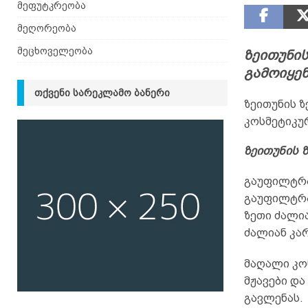
მეფუტკრეობა
მეღორეობა
მეცხოველეობა
ზეითუნის
გამოიყე
ᲗᲥᲕᲔᲜᲘ ᲡᲐᲠᲔᲙᲚᲐᲛᲝ ᲑᲐᲜᲔᲠᲘ
ზეითუნის ზ
კოსმეტიკურ
ზეითუნის 
გაუფილტრავ
გაუფილტრა
ზეთი ძალია
ძალიან კარ
მაღალი კონ
მჟავები და
გავლენას.