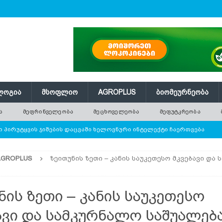
ᲚᲝᲒᲘᲐ
ᲛᲡᲝᲤᲚᲘᲝ
AGROPLUS
ᲑᲘᲝᲛᲔᲣᲠᲜᲔᲝᲑᲐ
Ა
ᲛᲔᲤᲠᲘᲜᲕᲔᲚᲔᲝᲑᲐ
ᲛᲔᲪᲮᲝᲕᲔᲚᲔᲝᲑᲐ
ᲛᲔᲤᲣᲢᲙᲠᲔᲝᲑᲐ
 პირუტყვის ჯიშების დაცვაში ხელოვნური ინტელექტი ჩაერთვება
AGROPLUS
ზეითუნის ზეთი – კანის საუკეთესო მკვებავი და
ე ათობით ახალი ნერგი — რატომ ვერ ანაცვლებს დარგვა
ნის ზეთი – კანის საუკეთესო
 წნევას თავად არეგულირებს
ᲢᲔᲥᲜᲝᲚᲝᲒᲘᲐ
ავი და სამკურნალო საშუალებ
ი ბოსტნეული, რომლის პოპულარობა მსოფლიოში სწრაფად