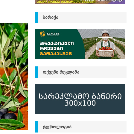
ᲑᲐᲠᲐᲥᲐ
ᲗᲥᲕᲔᲜᲘ ᲠᲔᲙᲚᲐᲛᲐ
ᲢᲔᲥᲜᲝᲚᲝᲒᲘᲐ