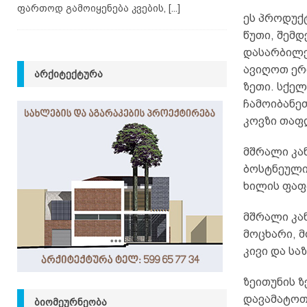
ფართოდ გამოიყენება კვების,
[...]
ეს პროდუქტ
წუთი, შემდ
დასარბილე
ავიღოთ ერთ
ᲐᲠᲥᲘᲢᲔᲥᲢᲣᲠᲐ
ზეთი. სქელ
ჩამოიბანე
კოვზი თაფ
მშრალი კან
ბოსტნეულის
ხილის ფაფა
მშრალი კან
მოცხარი, მ
კივი და სა
ზეითუნის ზ
დავამატოთ
ᲑᲘᲝᲛᲔᲣᲠᲜᲔᲝᲑᲐ