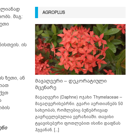
მთლიანად
AGROPLUS
ობს. მაგ:
ზეთი
ისთვის. ის
ს ზეთი, ან
მაჯაღვერი – დეკორატიული
ლიათ
მცენარე
ქვთ
მაჯაღვერი (Daphne) ოჯახი Thymelaceae –
ა
მაჯაღვერისებრნი. გვარი აერთიანებს 50
ობის
სახეობას, რომლებიც ბუნებრივად
გავრცელებულია ევრაზიაში. თავისი
ტყავისებური ფოთლებით ისინი დაფნას
ენი
ჰგვანან.
[...]