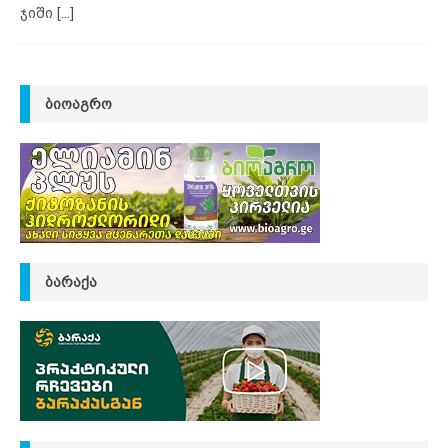
ჯიში
[...]
ᲑᲘᲝᲐᲒᲠᲝ
ᲑᲐᲠᲐᲥᲐ