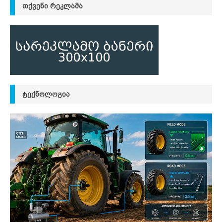
ᲗᲥᲕᲔᲜᲘ ᲠᲔᲙᲚᲐᲛᲐ
ᲢᲔᲥᲜᲝᲚᲝᲒᲘᲐ