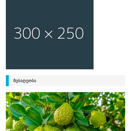
ᲛᲔᲑᲐᲦᲔᲝᲑᲐ