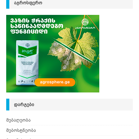
ᲐᲒᲠᲝᲡᲤᲔᲠᲝ
ᲓᲐᲠᲒᲔᲑᲘ
მებაღეობა
მებოსტნეობა