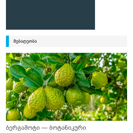
ᲛᲔᲑᲐᲦᲔᲝᲑᲐ
ბერგამოტი — ბოტანიკური