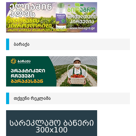
ᲑᲐᲠᲐᲥᲐ
ᲗᲥᲕᲔᲜᲘ ᲠᲔᲙᲚᲐᲛᲐ