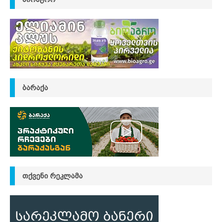
ᲑᲐᲠᲐᲥᲐ
ᲗᲥᲕᲔᲜᲘ ᲠᲔᲙᲚᲐᲛᲐ