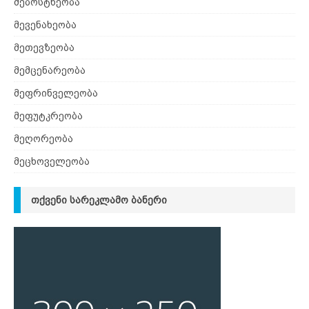
მებოსტნეობა
მევენახეობა
მეთევზეობა
მემცენარეობა
მეფრინველეობა
მეფუტკრეობა
მეღორეობა
მეცხოველეობა
ᲗᲥᲕᲔᲜᲘ ᲡᲐᲠᲔᲙᲚᲐᲛᲝ ᲑᲐᲜᲔᲠᲘ