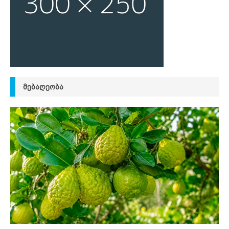
ᲛᲔᲑᲐᲦᲔᲝᲑᲐ