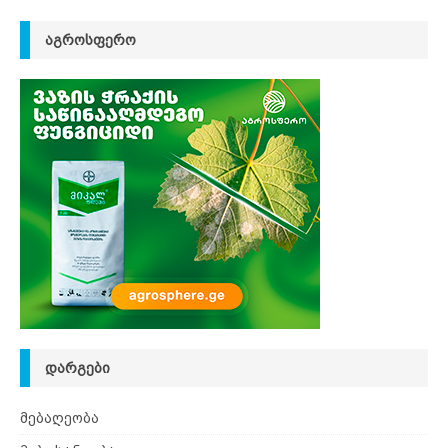
ᲐᲒᲠᲝᲡᲤᲔᲠᲝ
ᲓᲐᲠᲒᲔᲑᲘ
მებაღეობა