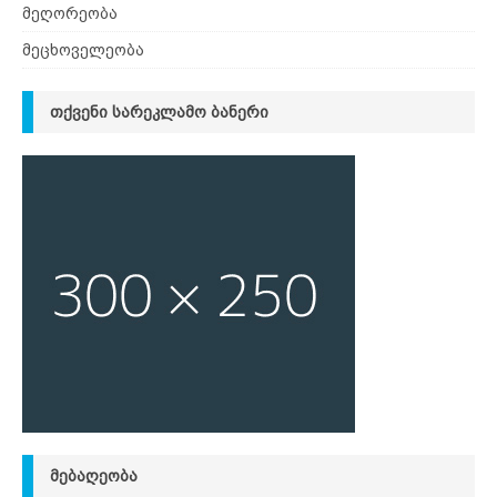
მეღორეობა
მეცხოველეობა
ᲗᲥᲕᲔᲜᲘ ᲡᲐᲠᲔᲙᲚᲐᲛᲝ ᲑᲐᲜᲔᲠᲘ
ᲛᲔᲑᲐᲦᲔᲝᲑᲐ