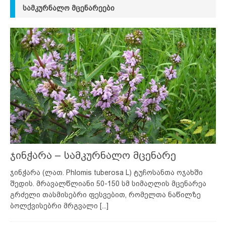
ᲡᲐᲛᲙᲣᲠᲜᲐᲚᲝ ᲛᲪᲔᲜᲐᲠᲔᲔᲑᲘ
ჯინჭარა – სამკურნალო მცენარე
ჯინჭარა (ლათ. Phlomis tuberosa L) ტუჩოსანთა ოჯახში
შედის. მრავალწლიანი 50-150 სმ სიმაღლის მცენარეა
გრძელი თასმისებრი ფესვებით, რომელთა ნაწილზე
ბოლქვისებრი მრგვალი
[...]