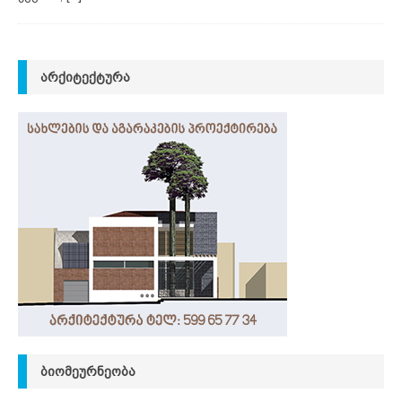
ᲐᲠᲥᲘᲢᲔᲥᲢᲣᲠᲐ
ᲑᲘᲝᲛᲔᲣᲠᲜᲔᲝᲑᲐ