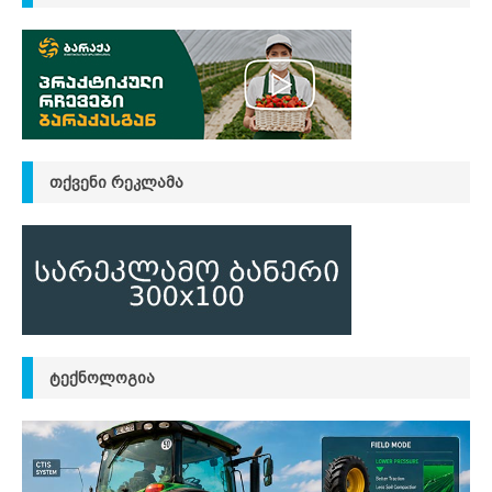
ᲗᲥᲕᲔᲜᲘ ᲠᲔᲙᲚᲐᲛᲐ
ᲢᲔᲥᲜᲝᲚᲝᲒᲘᲐ