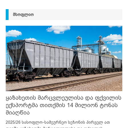
ᲛᲡᲝᲤᲚᲘᲝ
ყაზახეთის მარცვლეულისა და ფქვილის
ექსპორტმა თითქმის 14 მილიონ ტონას
მიაღწია
2025/26 სასოფლო-სამეურნეო სეზონის პირველ ათ