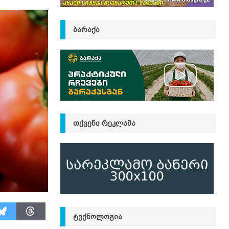
ᲑᲐᲠᲐᲥᲐ
ᲗᲥᲕᲔᲜᲘ ᲠᲔᲙᲚᲐᲛᲐ
ᲢᲔᲥᲜᲝᲚᲝᲒᲘᲐ