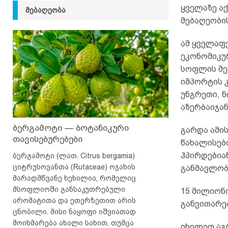
ყველაზე ა
ᲛᲔᲑᲐᲦᲔᲝᲑᲐ
მებაღეობი
ამ ყველაფე
ეკონომიკუ
სოფლის მე
იმპორტის კ
უნგრეთი, ნ
აზერბაიჯან
ბერგამოტი — ბოტანიკური
გარდა ამის
თავისებურებები
წახალისებ
ჰპირდებია
ბერგამოტი (ლათ. Citrus bergamia)
ციტრუსოვანთა (Rutaceae) ოჯახის
განმავლობ
მარადმწვანე ხეხილია, რომელიც
მსოფლიოში განსაკუთრებული
15 მილიონ
არომატითა და ეთერზეთით არის
განვითარე
ცნობილი. მისი ნაყოფი იშვიათად
მოიხმარება ახალი სახით, თუმცა
იხილეთ აგ