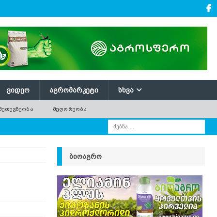
ᲕᲘᲓᲔᲝ
ᲐᲒᲠᲝᲛᲐᲠᲙᲔᲢᲘ
ᲡᲮᲕᲐ
ᲛᲔᲗᲔᲕᲖᲔᲝᲑᲐ
ᲛᲔᲦᲝᲠᲔᲝᲑᲐ
ᲑᲘᲝᲐᲒᲠᲝ