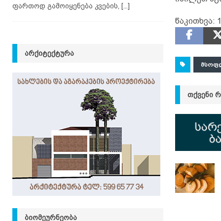
ფართოდ გამოიყენება კვების,
[...]
წაკითხვა:
1
ᲐᲠᲥᲘᲢᲔᲥᲢᲣᲠᲐ
ᲛᲡᲝᲤ
ᲗᲥᲕᲔᲜᲘ 
ᲑᲘᲝᲛᲔᲣᲠᲜᲔᲝᲑᲐ