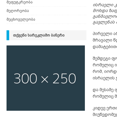
მეფუტკრეობა
ისრაელი კ
მოხდა ზაფ
მეღორეობა
განმავლობ
მეცხოველეობა
გავლენას 
პირველი ა
ᲗᲥᲕᲔᲜᲘ ᲡᲐᲠᲔᲙᲚᲐᲛᲝ ᲑᲐᲜᲔᲠᲘ
მრავალი წ
დამატებით
შემდეგი ფ
რომელიც იო
რომ, იორდ
ისრაელის ჯ
და მესამე 
რომელიც მ
კიდევ ერთ
მიუწვდომე