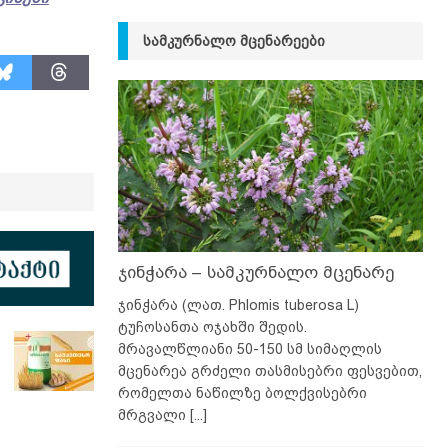
ᲡᲐᲛᲙᲣᲠᲜᲐᲚᲝ ᲛᲪᲔᲜᲐᲠᲔᲔᲑᲘ
ჯინჭარა – სამკურნალო მცენარე
ჯინჭარა (ლათ. Phlomis tuberosa L)
ტუჩოსანთა ოჯახში შედის.
მრავალწლიანი 50-150 სმ სიმაღლის
მცენარეა გრძელი თასმისებრი ფესვებით,
რომელთა ნაწილზე ბოლქვისებრი
მრგვალი
[...]