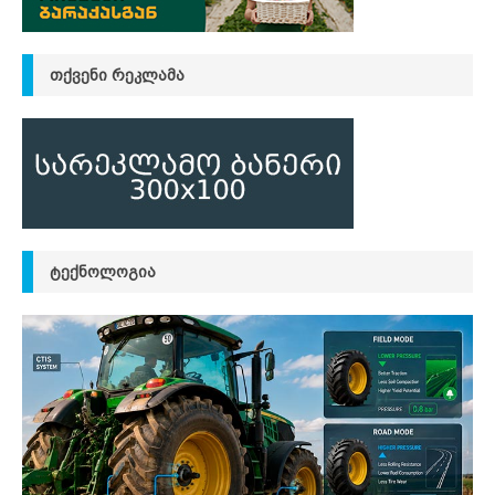
ᲗᲥᲕᲔᲜᲘ ᲠᲔᲙᲚᲐᲛᲐ
ᲢᲔᲥᲜᲝᲚᲝᲒᲘᲐ