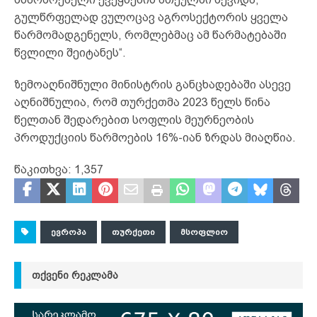
გულწრფელად ვულოცავ აგროსექტორის ყველა
წარმომადგენელს, რომლებმაც ამ წარმატებაში
წვლილი შეიტანეს“.
ზემოაღნიშნული მინისტრის განცხადებაში ასევე
აღნიშნულია, რომ თურქეთმა 2023 წელს წინა
წელთან შედარებით სოფლის მეურნეობის
პროდუქციის წარმოების 16%-იან ზრდას მიაღწია.
წაკითხვა:
1,357
ᲔᲕᲠᲝᲞᲐ
ᲗᲣᲠᲥᲔᲗᲘ
ᲛᲡᲝᲤᲚᲘᲝ
ᲗᲥᲕᲔᲜᲘ ᲠᲔᲙᲚᲐᲛᲐ