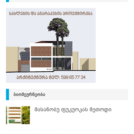
ᲑᲘᲝᲛᲔᲣᲠᲜᲔᲝᲑᲐ
მასანობუ ფუკუოკას მეთოდი