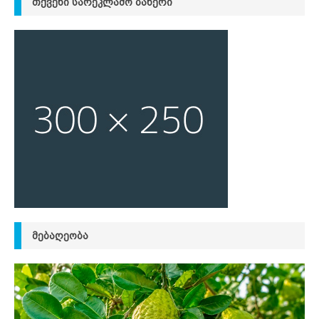
ᲗᲥᲕᲔᲜᲘ ᲡᲐᲠᲔᲙᲚᲐᲛᲝ ᲑᲐᲜᲔᲠᲘ
ᲛᲔᲑᲐᲦᲔᲝᲑᲐ