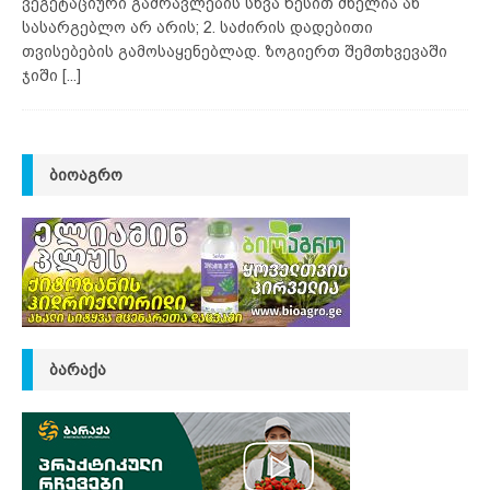
ვეგეტაციური გამრავლების სხვა წესით ძნელია ან
სასარგებლო არ არის; 2. საძირის დადებითი
თვისებების გამოსაყენებლად. ზოგიერთ შემთხვევაში
ჯიში
[...]
ᲑᲘᲝᲐᲒᲠᲝ
ᲑᲐᲠᲐᲥᲐ