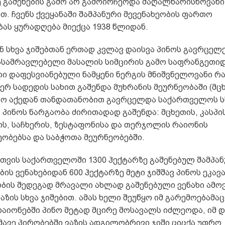
ე გაშენების გამო არ გამოირჩეოდა მაღალხარისხოვანი
. ჩვენს ქვეყანაში შამპანური მევენახეობის ფართო
ას ყურადღება მიექცა 1938 წლიდან.
ნ სხვა ჯიშებთან ერთად კვლავ დაისვა პინოს გავრცელ
გასამრავლებელი მასალის სიმცირის გამო საფრანგეთიდ
ი დაფესვიანებული ნამყენი ნერგის მნიშვნელოვანი რ
რ სადედის სახით გაშენდა მუხრანის მეურნეობაში (მც
ლო აქედან თანდათანობით გავრცელდა საქართველოს ს
 პინოს ნარგაობა ძირითადად გაშენდა: მცხეთის, კასპის
ს, საჩხერის, ზესტაფონისა და თერჯოლის რაიონის
ობებსა და საბჭოთა მეურნეობებში.
ათვის საქართველოში 1300 ჰექტარზე გაშენებულ შამპა
ის ვენახებიდან 600 ჰექტარზე მეტი ჯიშშავ პინოს ეკავა
ის შედეგად მრავალი ახლად გაშენებული ვენახი ამო
აზის სხვა ჯიშებით. ამას ხელი შეუწყო იმ გარემოებამაც
რაიონებში პინო მეტად მცირე მოსავალს იძლეოდა, იმ 
მავე პირობებში ვაზის ადგილობრივი ჯიში ციცქა უფრო