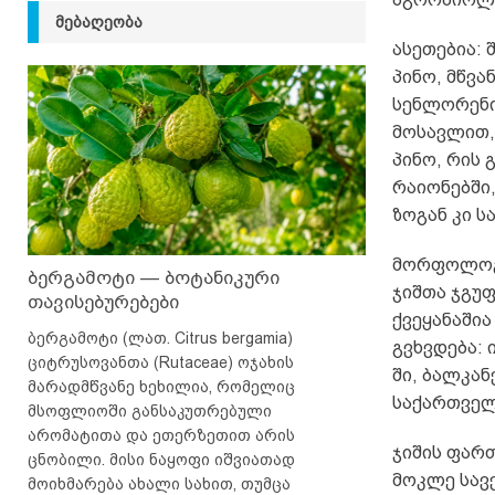
ᲛᲔᲑᲐᲦᲔᲝᲑᲐ
ასეთებია: 
პინო, მწვა
სენლორენი
მოსავლით,
პინო, რის
რაიონებში
ზოგან კი ს
მორფოლოგი
ბერგამოტი — ბოტანიკური
ჯიშთა ჯგუფ
თავისებურებები
ქვეყანაში
ბერგამოტი (ლათ. Citrus bergamia)
გვხვდება: 
ციტრუსოვანთა (Rutaceae) ოჯახის
ში, ბალკან
მარადმწვანე ხეხილია, რომელიც
საქართველ
მსოფლიოში განსაკუთრებული
არომატითა და ეთერზეთით არის
ჯიშის ფარ
ცნობილი. მისი ნაყოფი იშვიათად
მოკლე სავ
მოიხმარება ახალი სახით, თუმცა