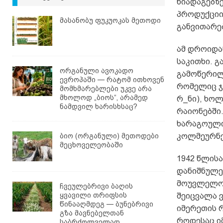
ნიადაგებზ
პროდუქციით
მასანობუ ფუკუოკას მეთოდი
განვითარებ
ამ დროიდა
საკითხი. 
ორგანული ავოკადო
გამოწერილ
ევროპაში — რატომ ითხოვენ
რომელიც ჯე
მომხმარებლები უკვე არა
მხოლოდ „ბიოს“, არამედ
რ_ნი), ხო
ნამდვილ ხარისხსაც?
რაიონებში.
ხარაგოული
ბიო (ორგანული) მეთოდები
კოლმეურნე
მეცხოველეობაში
1942 წლის
დანიშნულებ
მოუვლელობ
ჩვეულებრივი ბაღის
ყვავილი თრიფსის
შეიცვალა ვ
წინააღმდეგ — ბუნებრივი
იმერეთის 
გზა მავნებელთან
როდესაც ი
საბრძოლველად