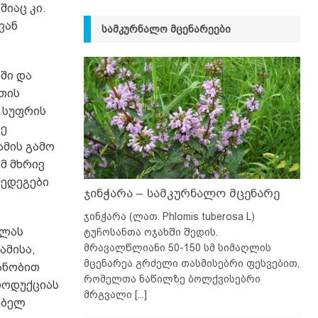
იაც კი.
ვან
ᲡᲐᲛᲙᲣᲠᲜᲐᲚᲝ ᲛᲪᲔᲜᲐᲠᲔᲔᲑᲘ
ში და
ეთის
 სუფრის
სე
ამის გამო
მ მხრივ
შედეგები
ჯინჭარა – სამკურნალო მცენარე
ჯინჭარა (ლათ. Phlomis tuberosa L)
ალას
ტუჩოსანთა ოჯახში შედის.
მრავალწლიანი 50-150 სმ სიმაღლის
ამისა,
მცენარეა გრძელი თასმისებრი ფესვებით,
ანობით
რომელთა ნაწილზე ბოლქვისებრი
როდუქციას
მრგვალი
[...]
ებელ