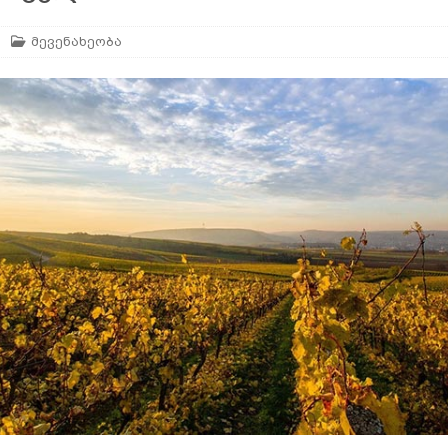
მევენახეობა