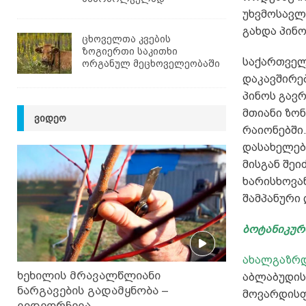
უხვმოსავლ
გახდა პინო
ცხოველთა კვების
ზოგიერთი საკითხი
საქართველ
ორგანულ მეცხოველეობაში
დაკავშირე
პინოს გავ
მთიანი ზონ
ᲕᲘᲓᲔᲝ
რაიონებში
დასახელებუ
მისგან შე
ხარისხოვა
შამპანური 
ბოტანიკურ
ახალგაზრ
ხეხილის მრავალწლიანი
აბლაბუდის
ნარგავების გადამყნობა –
მოვარდისფ
ვიდეორჩევა