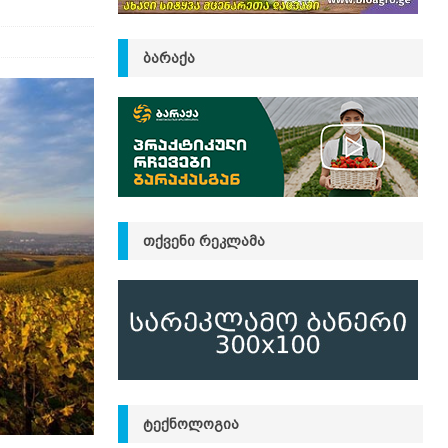
ᲑᲐᲠᲐᲥᲐ
ᲗᲥᲕᲔᲜᲘ ᲠᲔᲙᲚᲐᲛᲐ
ᲢᲔᲥᲜᲝᲚᲝᲒᲘᲐ