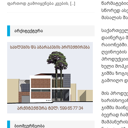
წარმატები
ფართოდ გამოიყენება კვების,
[...]
სწორედ ას
მასალას შ
საქართველო
ᲐᲠᲥᲘᲢᲔᲥᲢᲣᲠᲐ
დაინერგა მ
რაიონებში
ღვინოების
პროდუქციის
ხელი მოჰკი
ჯიშმა ზოგი
გამოიღო დ
მის პროდუქ
ხარისხოვან
ჯიშმა მაი
ბევრად ჩა
შამპანურის
ᲑᲘᲝᲛᲔᲣᲠᲜᲔᲝᲑᲐ