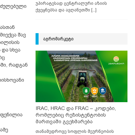
უპირატესად ცენტრალური აზიის
 იძულებული
ქვეყნებსა და ავღანეთში
[...]
ბასთან
მიექცა შავ
ᲐᲒᲠᲝᲛᲐᲠᲙᲔᲢᲘ
ბილისის
 და სხვა
რც
ში, რადგან
რისხოვანი
IRAC, HRAC და FRAC – კოდები,
ოფენილია
რომლებიც რეზისტენტობის
მართვაში გვეხმარება
ამე
თანამედროვე სოფლის მეურნეობის