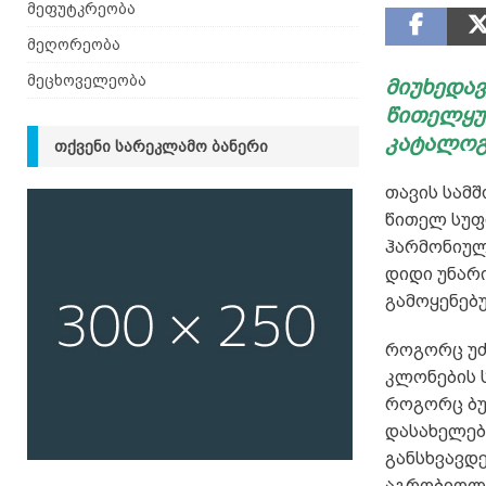
მეფუტკრეობა
მეღორეობა
მეცხოველეობა
მიუხედავ
წითელყურ
კატალოგ
ᲗᲥᲕᲔᲜᲘ ᲡᲐᲠᲔᲙᲚᲐᲛᲝ ᲑᲐᲜᲔᲠᲘ
თავის სამ
წითელ სუფ
ჰარმონიულო
დიდი უნარი
გამოყენებ
როგორც უ
კლონების 
როგორც ბუნ
დასახელებ
განსხვავდ
აგრობიოლო