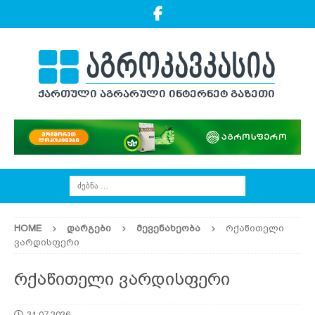
HOME
ᲓᲐᲠᲒᲔᲑᲘ
ᲛᲔᲕᲔᲜᲐᲮᲔᲝᲑᲐ
რქაწითელი
ვარდისფერი
რქაწითელი ვარდისფერი
31.07.2026