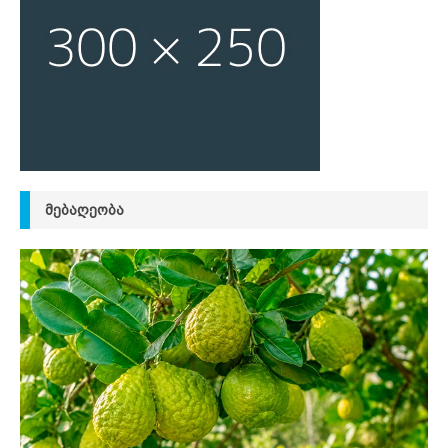
ᲛᲔᲑᲐᲦᲔᲝᲑᲐ