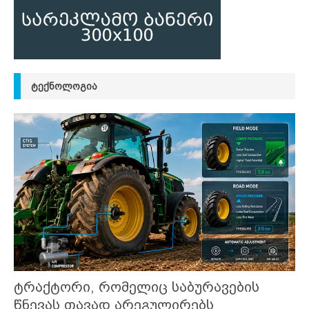
ᲢᲔᲥᲜᲝᲚᲝᲒᲘᲐ
ტრაქტორი, რომელიც საბურავების
წნევას თავად არეგულირებს