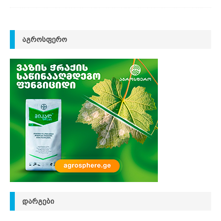
ᲐᲒᲠᲝᲡᲤᲔᲠᲝ
ᲓᲐᲠᲒᲔᲑᲘ