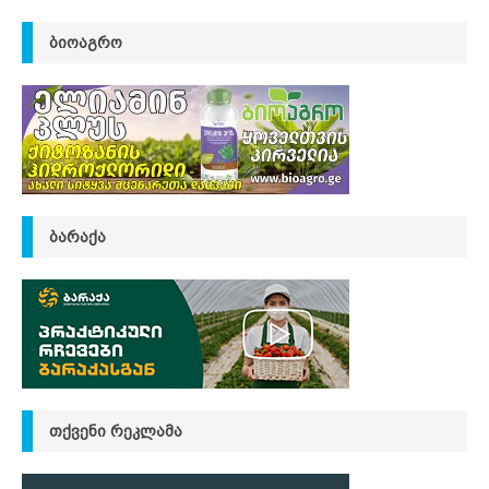
ᲑᲘᲝᲐᲒᲠᲝ
ᲑᲐᲠᲐᲥᲐ
ᲗᲥᲕᲔᲜᲘ ᲠᲔᲙᲚᲐᲛᲐ