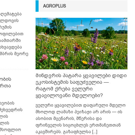
AGROPLUS
აღემატება
მოლდოვის
რუმის
ყოფილებით
-ზამთარში
სხვავდება
ომბრის მეორე
მინდვრის პატარა ყვავილები დიდი
ობის
ეკოსისტემის საფუძველია —
ართა
რატომ ქრება ველური
ყვავილოვანი მდელოები?
რეობის
ველური ყვავილებით დაფარული მდელო
შეხვედრის
მხოლოდ ლამაზი პეიზაჟი არ არის — ის
წლის
ასობით მცენარის, მწერისა და
მლის
ფრინველის სიცოცხლეს ერთმანეთთან
 მსოფლიო
აკავშირებს. გაზაფხულსა
[...]