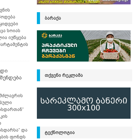
ვნის
წოდება
ᲑᲐᲠᲐᲥᲐ
აყიდვები
ცა სოიას
ია იუწყება
პარტამენტის
იდი
ᲗᲥᲕᲔᲜᲘ ᲠᲔᲙᲚᲐᲛᲐ
შენდება
იმძლავრის
ებული
მასდართან“
კის
ი
ასდარსა“ და
ᲢᲔᲥᲜᲝᲚᲝᲒᲘᲐ
ების ფონდს