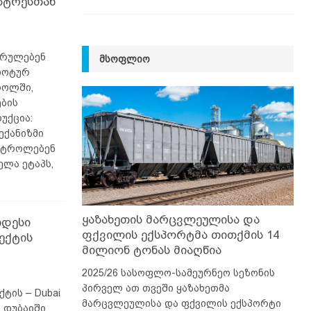
სტრესთან
სრულებენ
ᲛᲡᲝᲤᲚᲘᲝ
იოტურ
როლში,
ების
უქცია:
ექანიზმი
ონტროლებენ
ელა ეტაპს,
ყაზახეთის მარცვლეულისა და
იდესი
ფქვილის ექსპორტმა თითქმის 14
ექტის
მილიონ ტონას მიაღწია
2025/26 სასოფლო-სამეურნეო სეზონის
პირველ ათ თვეში ყაზახეთმა
ტის – Dubai
მარცვლეულისა და ფქვილის ექსპორტი
– დუბაიში