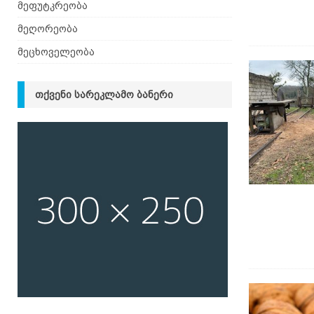
მეფუტკრეობა
მეღორეობა
მეცხოველეობა
ᲗᲥᲕᲔᲜᲘ ᲡᲐᲠᲔᲙᲚᲐᲛᲝ ᲑᲐᲜᲔᲠᲘ