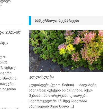
კოლხურ
“
ᲡᲐᲛᲙᲣᲠᲜᲐᲚᲝ ᲛᲪᲔᲜᲐᲠᲔᲔᲑᲘ
 2023-ის“
ასცა
ფლო-
იკის
„ეროვნული
თავარი
კლდისდუმა
გრონომიის
ციალური
კლდისდუმა (ლათ. Sedum) — ბალახები,
ს საჭირო
ნახევრად ბუჩქები ან ბუჩქებია. აქვთ
წვნიანი ან ხორცოვანი ფოთლები.
საქართველოში 15-მდე სახეობაა.
სახეობების მეტი წილი
[...]