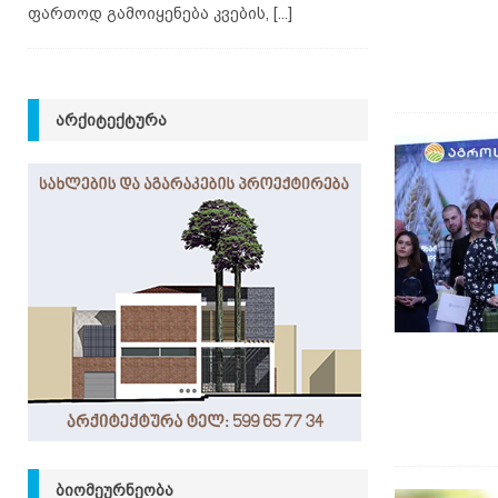
ფართოდ გამოიყენება კვების,
[...]
ᲐᲠᲥᲘᲢᲔᲥᲢᲣᲠᲐ
ᲑᲘᲝᲛᲔᲣᲠᲜᲔᲝᲑᲐ