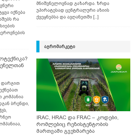
მნიშვნელოვნად გაზარდა. ზრდა
ვნური
უპირატესად ცენტრალური აზიის
ყვა იქნება
ქვეყნებსა და ავღანეთში
[...]
აშებს რა
სიების
ფეროვნების
ᲐᲒᲠᲝᲛᲐᲠᲙᲔᲢᲘ
ოტექნიკა?
გენელთან
მ დარგით
ექნებათ
 კომპანია
დგან ბრენდი,
ვს,
ურნეო
IRAC, HRAC და FRAC – კოდები,
ომპანიაა,
რომლებიც რეზისტენტობის
მართვაში გვეხმარება