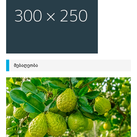
ᲛᲔᲑᲐᲦᲔᲝᲑᲐ