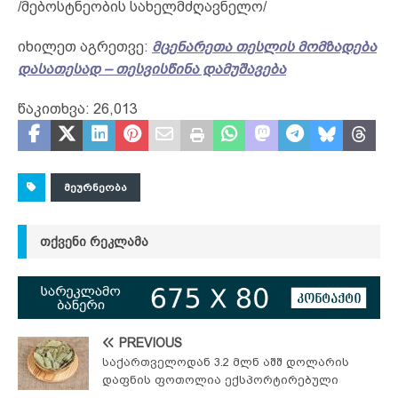
/მებოსტნეობის სახელმძღავნელო/
იხილეთ აგრეთვე:
მცენარეთა თესლის მომზადება
დასათესად – თესვისწინა დამუშავება
წაკითხვა:
26,013
ᲛᲔᲣᲠᲜᲔᲝᲑᲐ
ᲗᲥᲕᲔᲜᲘ ᲠᲔᲙᲚᲐᲛᲐ
PREVIOUS
საქართველოდან 3.2 მლნ აშშ დოლარის
დაფნის ფოთოლია ექსპორტირებული