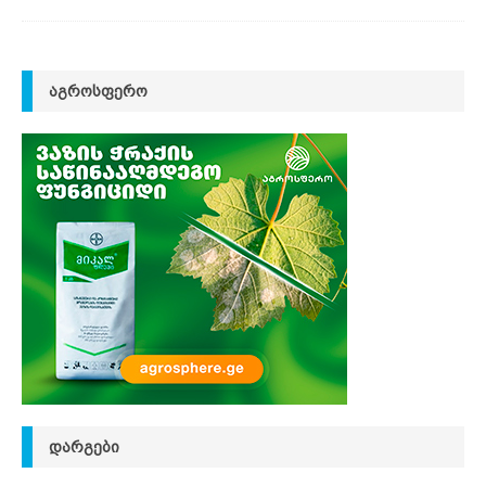
ᲐᲒᲠᲝᲡᲤᲔᲠᲝ
ᲓᲐᲠᲒᲔᲑᲘ