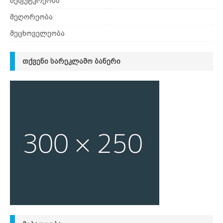
მეფუტკრეობა
მეღორეობა
მეცხოველეობა
ᲗᲥᲕᲔᲜᲘ ᲡᲐᲠᲔᲙᲚᲐᲛᲝ ᲑᲐᲜᲔᲠᲘ