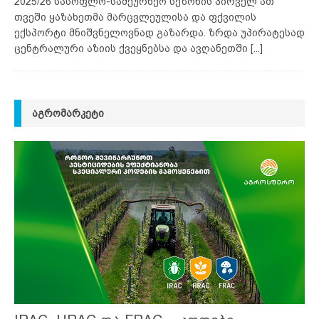
2025/26 სასოფლო-სამეურნეო სეზონის პირველ ათ
თვეში ყაზახეთმა მარცვლეულისა და ფქვილის
ექსპორტი მნიშვნელოვნად გაზარდა. ზრდა უპირატესად
ცენტრალური აზიის ქვეყნებსა და ავღანეთში
[...]
ᲐᲒᲠᲝᲛᲐᲠᲙᲔᲢᲘ