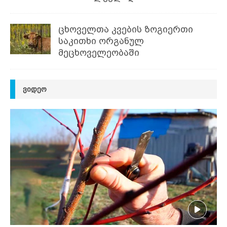
ცხოველთა კვების ზოგიერთი
საკითხი ორგანულ
მეცხოველეობაში
ᲕᲘᲓᲔᲝ