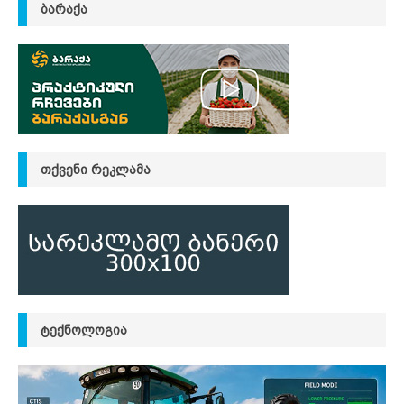
ᲑᲐᲠᲐᲥᲐ
ᲗᲥᲕᲔᲜᲘ ᲠᲔᲙᲚᲐᲛᲐ
ᲢᲔᲥᲜᲝᲚᲝᲒᲘᲐ