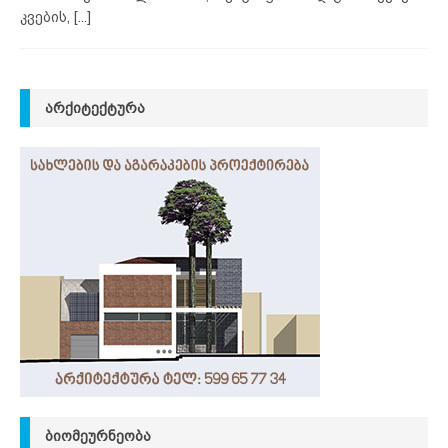
კვების,
[...]
ᲐᲠᲥᲘᲢᲔᲥᲢᲣᲠᲐ
ᲑᲘᲝᲛᲔᲣᲠᲜᲔᲝᲑᲐ