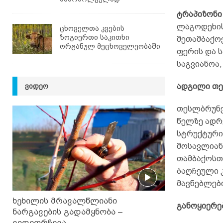
ტრაპიზონი
ლაგოდეხის
ცხოველთა კვების
ზოგიერთი საკითხი
მეთამბაქოე
ორგანულ მეცხოველეობაში
ფერის და 
საგვიანოა,
ᲕᲘᲓᲔᲝ
ადგილი თე
თესლბრუნვ
წელზე ადრ
სტრუქტური
მოსავლიანო
თამბაქოსთ
ბაღჩეული 
მავნებლებ
ხეხილის მრავალწლიანი
განოყიერე
ნარგავების გადამყნობა –
ვიდეორჩევა