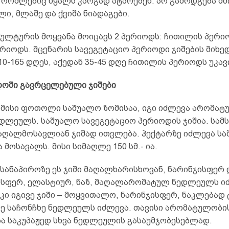
 რომლებიც წყალს კარგად ატარებენ. არ გამოდგება მძი
ი, მლაშე და ქვიშა ნიადაგები.
კულტურის მოყვანა მოიცავს 2 პერიოდს: ჩითილის პერი
რიოდს. მცენარის სავეგეტაციო პერიოდი ჯიშების მიხე
10-165 დღეს, აქედან 35-45 დღე ჩითილის პერიოდს უკავ
ოში გავრცელებული ჯიშები
.
მისი ფოთოლი საშუალო ზომისაა, იგი იძლევა არომატ
დლეულს. საშუალო სავეგეტაციო პერიოდის ჯიშია. სამს
მაღალმოსავლიან ჯიშად ითვლება. ჰექტარზე იძლევა ს
ა მოსავალს. მისი სიმაღლე 150 სმ.- ია.
 სანაპიროზე ეს ჯიში მაღალხარისხოვან, ნარინჯისფერ 
ისფერ, ელასტიურ, ნაზ, მაღალარომატულ ნედლეულს იძ
კი იგივე ჯიში – მოყვითალო, ნარინჯისფერ, ნაკლებად
ნე საჩონჩხე ნედლეულს იძლევა. თავისი არომატულობის
ბა საკუპაჟედ სხვა ნედლეულის გასაუმჯობესებლად.