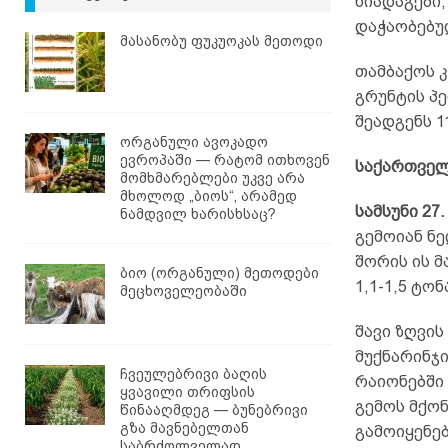
ნიადაგები,
დაჭაობებულ
მასანობუ ფუკუოკას მეთოდი
თამბაქოს 
გრუნტის პე
შეადგენს 1
ორგანული ავოკადო
ევროპაში — რატომ ითხოვენ
საქართველ
მომხმარებლები უკვე არა
მხოლოდ „ბიოს“, არამედ
სამსუნი 27
ნამდვილ ხარისხსაც?
გემოიან ნე
შორის ის 
ბიო (ორგანული) მეთოდები
1,1-1,5 ტონ
მეცხოველეობაში
შავი ზღვის
მუქნარინჯ
ჩვეულებრივი ბაღის
რაიონებში 
ყვავილი თრიფსის
გემოს მქო
წინააღმდეგ — ბუნებრივი
გზა მავნებელთან
გამოიყენე
საბრძოლველად