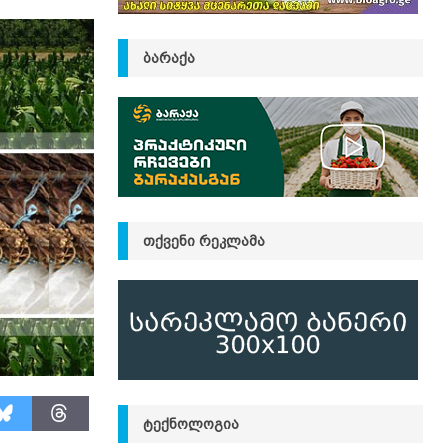
ᲑᲐᲠᲐᲥᲐ
ᲗᲥᲕᲔᲜᲘ ᲠᲔᲙᲚᲐᲛᲐ
ᲢᲔᲥᲜᲝᲚᲝᲒᲘᲐ