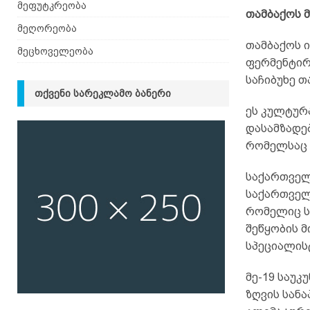
მეფუტკრეობა
თამბაქოს
მეღორეობა
თამბაქოს ი
მეცხოველეობა
ფერმენტირ
საჩიბუხე თ
ᲗᲥᲕᲔᲜᲘ ᲡᲐᲠᲔᲙᲚᲐᲛᲝ ᲑᲐᲜᲔᲠᲘ
ეს კულტურა
დასამზადე
რომელსაც 
საქართველო
საქართველ
რომელიც ს
შეწყობის მ
სპეციალის
მე-19 საუ
ზღვის სანა