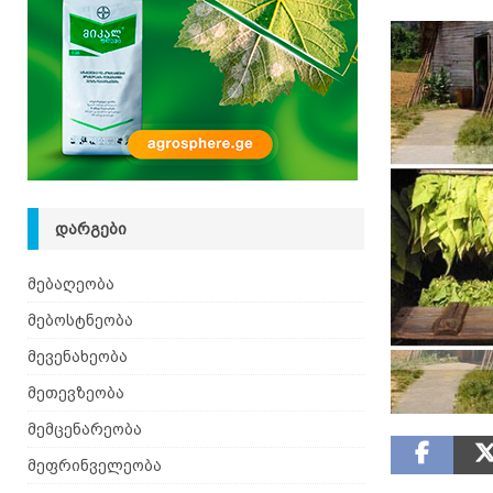
[ 08.08.2026 ]
ზაანენური ჯიშის თხა შვეიცარიიდ
ᲓᲐᲠᲒᲔᲑᲘ
მებაღეობა
მებოსტნეობა
მევენახეობა
მეთევზეობა
მემცენარეობა
მეფრინველეობა