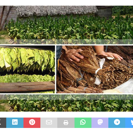
ან
ᲛᲔᲪᲮᲝᲕᲔᲚᲔᲝᲑᲐ