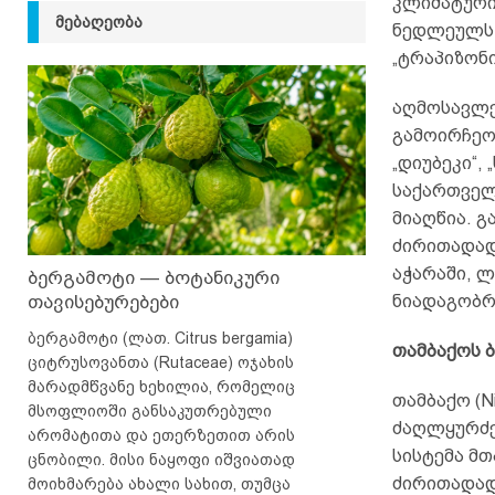
კლიმატური
ᲛᲔᲑᲐᲦᲔᲝᲑᲐ
ნედლეულს 
„ტრაპიზონი
აღმოსავლე
გამოირჩეო
„დიუბეკი“, 
საქართველ
მიაღწია. გ
ძირითადად
აჭარაში, ლ
ბერგამოტი — ბოტანიკური
თავისებურებები
ნიადაგობრი
ბერგამოტი (ლათ. Citrus bergamia)
თამბაქოს
ციტრუსოვანთა (Rutaceae) ოჯახის
მარადმწვანე ხეხილია, რომელიც
თამბაქო (N
მსოფლიოში განსაკუთრებული
ძაღლყურძენ
არომატითა და ეთერზეთით არის
სისტემა მთ
ცნობილი. მისი ნაყოფი იშვიათად
ძირითადად
მოიხმარება ახალი სახით, თუმცა