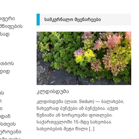
სფერი
ᲡᲐᲛᲙᲣᲠᲜᲐᲚᲝ ᲛᲪᲔᲜᲐᲠᲔᲔᲑᲘ
ომწიფების
ესად
ითბოს
 დიდ
კლდისდუმა
ის
ი
კლდისდუმა (ლათ. Sedum) — ბალახები,
ნახევრად ბუჩქები ან ბუჩქებია. აქვთ
ი
წვნიანი ან ხორცოვანი ფოთლები.
იდან
საქართველოში 15-მდე სახეობაა.
ოსთვის
სახეობების მეტი წილი
[...]
წეროვანი