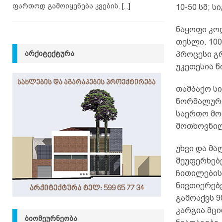
ფართოდ გამოიყენება კვების,
[...]
10-50 სმ; ს
ნაყოფი კო
თესლი. 100
ᲐᲠᲥᲘᲢᲔᲥᲢᲣᲠᲐ
პროცესი გ
უკეთესია 
თამბაქო ს
ნორმალური
საერთო მოთ
მოთხოვნილ
უხვი და მ
შეუფერხებ
ჩითილების
ნივთიერებე
გამოაქვს 9
კარგია მცი
ᲑᲘᲝᲛᲔᲣᲠᲜᲔᲝᲑᲐ