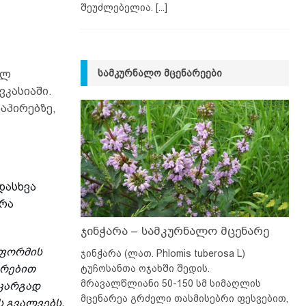
შეუძლებელია.
[...]
ᲡᲐᲛᲙᲣᲠᲜᲐᲚᲝ ᲛᲪᲔᲜᲐᲠᲔᲔᲑᲘ
ელ
ვკასიაში.
ნაპირებზე,
დასხვა
ერა
ჯინჭარა – სამკურნალო მცენარე
 ფორმის
ჯინჭარა (ლათ. Phlomis tuberosa L)
ტუჩოსანთა ოჯახში შედის.
არებით
მრავალწლიანი 50-150 სმ სიმაღლის
 კარგად
მცენარეა გრძელი თასმისებრი ფესვებით,
ს გვალვებს.