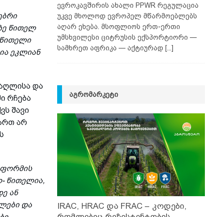
ევროკავშირის ახალი PPWR რეგულაცია
ებრი
უკვე მხოლოდ ევროპელ მწარმოებლებს
აღარ ეხება. მსოფლიოს ერთ-ერთი
ზე წითელ
უმსხვილესი ციტრუსის ექსპორტიორი —
 წითელი
სამხრეთ აფრიკა — აქტიურად
[...]
ია ეკლიან
მაღლისა და
ᲐᲒᲠᲝᲛᲐᲠᲙᲔᲢᲘ
ი რჩება
ვს შავი
ართ არ
ს
 ფორმის
ო- წითელია,
დე ან
ლები და
IRAC, HRAC და FRAC – კოდები,
რომლებიც რეზისტენტობის
ბი.