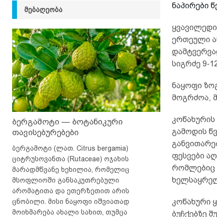
ნაპირები 
ᲛᲔᲑᲐᲦᲔᲝᲑᲐ
ყვავილედი 
ერთეული ა
დამტვერვად
სიგრძე 9-1
ნაყოფი ზო
მოგრძოა, 
კოწახურის 
ბერგამოტი — ბოტანიკური
გამოდის წ
თავისებურებები
განვითარე
ბერგამოტი (ლათ. Citrus bergamia)
ფესვები აღ
ციტრუსოვანთა (Rutaceae) ოჯახის
რომლებიც 
მარადმწვანე ხეხილია, რომელიც
ხელსაყრელ
მსოფლიოში განსაკუთრებული
არომატითა და ეთერზეთით არის
ცნობილი. მისი ნაყოფი იშვიათად
კოწახური ყ
მოიხმარება ახალი სახით, თუმცა
ბუჩქებზე შ