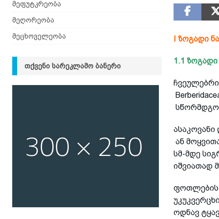
მეფუტკრეობა
მეღორეობა
მეცხოველეობა
I ზოგადი ნ
1.1 ზოგადი
ᲗᲥᲕᲔᲜᲘ ᲡᲐᲠᲔᲙᲚᲐᲛᲝ ᲑᲐᲜᲔᲠᲘ
ჩვეულებრივ
Berberidac
სწორმდგომ
ასაკოვანი
ან მოყვით
სმ-მდე სიგ
იშვიათად 
ფოთლების ს
უკუკვერცხ
ოდნავ ტყა