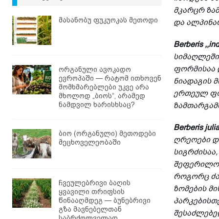
მკარცრ ზა
მასანობუ ფუკუოკას მეთოდი
და ალპინა
Berberis ,,i
სიმაღლეში 
ფორმისაა 
ორგანული ავოკადო
ევროპაში — რატომ ითხოვენ
ნიადაგის 
მომხმარებლები უკვე არა
ერთეულ ფო
მხოლოდ „ბიოს“, არამედ
ნამდვილ ხარისხსაც?
ზამთარგამ
Berberis jul
ბიო (ორგანული) მეთოდები
ღრეოები დ
მეცხოველეობაში
სიგრძისაა
შეფერილობ
როგორც ძალ
ჩვეულებრივი ბაღის
ზომების მ
ყვავილი თრიფსის
წინააღმდეგ — ბუნებრივი
პარკებისთვ
გზა მავნებელთან
შესაძლებე
საბრძოლველად