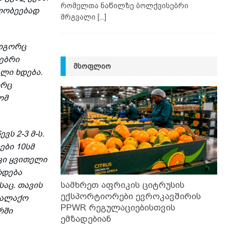
რომელთა ნაწილზე ბოლქვისებრი
ღობეებად
მრგვალი
[...]
როგორც
სებრი
ᲛᲡᲝᲤᲚᲘᲝ
ლი ხდება.
ორც
ომ
ს 2-3 მ-ს.
ები 10სმ
კი ყვითელი
რდება
სამხრეთ აფრიკის ციტრუსის
საც. თავის
ექსპორტიორები ევროკავშირის
ქალაქო
PPWR რეგულაციებისთვის
რში
ემზადებიან