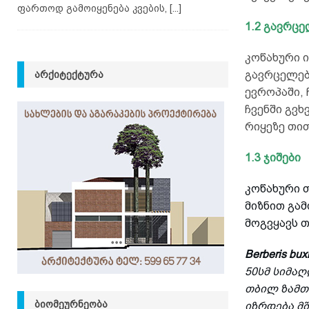
ფართოდ გამოიყენება კვების,
[...]
1.2 გავრც
კოწახური ი
ᲐᲠᲥᲘᲢᲔᲥᲢᲣᲠᲐ
გავრცელებ
ევროპაში,
ჩვენში გვხ
რიყეზე თით
1.3 ჯიშები
კოწახური თ
მიზნით გა
მოგვყავს 
Berberis buxi
50სმ სიმა
თბილ ზამთა
ᲑᲘᲝᲛᲔᲣᲠᲜᲔᲝᲑᲐ
იზრდება მშ