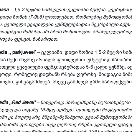
reana
– 1,5-2 მეტრი სიმაღლის ეკლიანი ბუჩქია. კვერცხის
დიდი ზომის (7-9სმ) ფოთლებით, რომლებიც შემოდგომა
ს. ყვითელი ყვავილები ყუნწულებადაა შეკრებილი.აქვს
ნიადაგის მიმართ არ არის მომთხოვნი. არაჩვეულებრივ
რდება ფესვის ნაზარდით.
dia ,, parkjuweel”
– ეკლიანი, დიდი ზომის 1,5-2 მეტრი სი
ქია მუქი მწვანე პრიალა ფოთლებით. უმეტესად ზამთარშ
თელი ყვავილები ფუნჯისებურადაა 5-6 ცალი ყუნწზე. აქ
ყოფი, რომელიც დიდხანს რჩება ღეროზე. ნიადაგის მიმ
ოვნი, ყინვაგამძლეა, ასევე გამძლეა გამონაბოლქვები
edia ,,Red Jewel”
– ნახევრად მარადმწვანე ბურთისებური
მაღლე და სიგანე 1მ-მდე აღწევს. ფოთლები მოყავისფრ
ში კი მოელვარე მწვანე-მეწამული. გვიან შემოდგომამ
მთარში ფოთლები ისევ ღეროზე რჩება. ყვითელი ყვავი
ები საკმაოდ წვრილია. ღეროზე აქვს 3სმ სიგრძის ეკლე