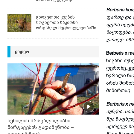
Berberis ko
ცხოველთა კვების
ფართე და 
ზოგიერთი საკითხი
ფერს იღებ
ორგანულ მეცხოველეობაში
ნაყოფები. 
ღობედ. იზ
ᲕᲘᲓᲔᲝ
Berberis x me
სიგანი ბუჩ
ღეროზე.ყვი
წვრილი ნა
არის მომთხ
მიმართაც.
Berberis x m
ბუჩქია. სი
შუა ზაფხულ
ხეხილის მრავალწლიანი
ადრეულ ზა
ნარგავების გადამყნობა –
ვიდეორჩევა
შავი ნაყოფ