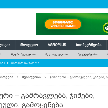
ᲚᲝᲒᲘᲐ
ᲛᲡᲝᲤᲚᲘᲝ
AGROPLUS
ᲑᲘᲝᲛᲔᲣᲠᲜᲔᲝᲑᲐ
Ა
ᲛᲔᲤᲠᲘᲜᲕᲔᲚᲔᲝᲑᲐ
ᲛᲔᲪᲮᲝᲕᲔᲚᲔᲝᲑᲐ
ᲛᲔᲤᲣᲢᲙᲠᲔᲝᲑᲐ
ლები
ᲤᲔᲠᲛᲔᲠᲗᲐ ᲡᲙᲝᲚᲐ
ᲛᲔᲕᲔᲜᲐᲮᲔᲝᲑᲐ
ᲓᲐᲠᲒᲔᲑᲘ
ᲛᲔᲑᲐᲦᲔᲝᲑᲐ
კოწახური – გამრავლება, ჯიშები,
ებები და პროდუქტიულობა
ᲛᲔᲤᲠᲘᲜᲕᲔᲚᲔᲝᲑᲐ
ა
ᲠᲔᲔᲑᲘ
ური – გამრავლება, ჯიშები,
ილის ექსპორტმა თითქმის 14 მილიონ ტონას მიაღწია
ᲐᲒᲠᲝ
ული, გამოყენება