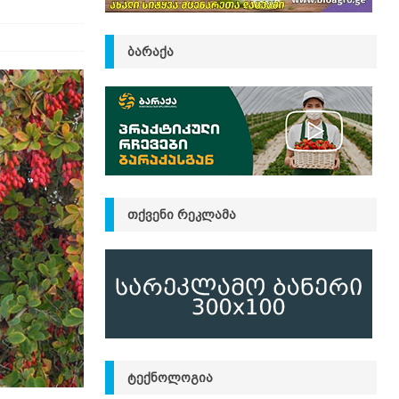
ᲑᲐᲠᲐᲥᲐ
ᲗᲥᲕᲔᲜᲘ ᲠᲔᲙᲚᲐᲛᲐ
ᲢᲔᲥᲜᲝᲚᲝᲒᲘᲐ