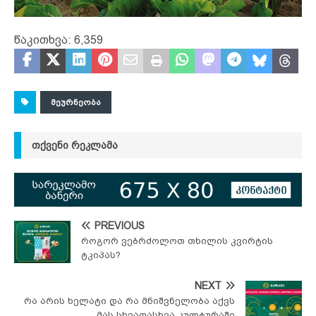
წაკითხვა:
6,359
ᲛᲔᲣᲠᲜᲔᲝᲑᲐ
ᲗᲥᲕᲔᲜᲘ ᲠᲔᲙᲚᲐᲛᲐ
PREVIOUS
როგორ ვებრძოლოთ თხილის კვირტის
ტკიპას?
NEXT
რა არის ხელატი და რა მნიშვნელობა აქვს
მას სხვადასხვა კულტურაში