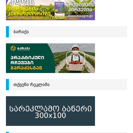
ᲑᲐᲠᲐᲥᲐ
ᲗᲥᲕᲔᲜᲘ ᲠᲔᲙᲚᲐᲛᲐ