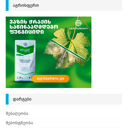
ᲐᲒᲠᲝᲡᲤᲔᲠᲝ
ᲓᲐᲠᲒᲔᲑᲘ
მებაღეობა
მებოსტნეობა