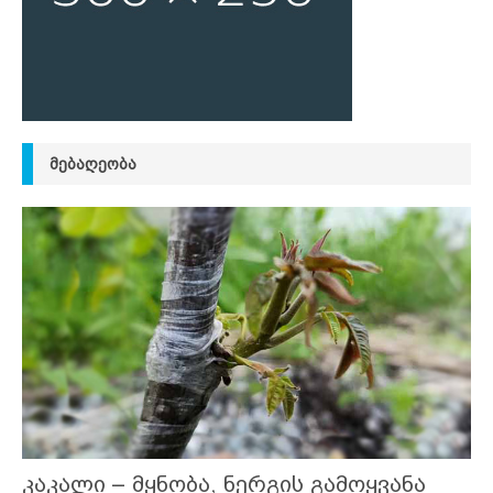
ᲛᲔᲑᲐᲦᲔᲝᲑᲐ
კაკალი – მყნობა, ნერგის გამოყვანა