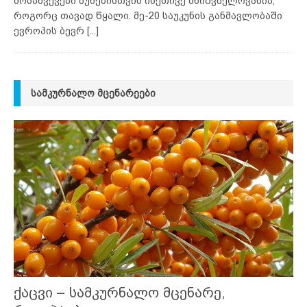
მოსახვევები ბუნებისთვის ისეთივე მნიშვნელოვანია,
როგორც თავად წყალი. მე-20 საუკუნის განმავლობაში
ევროპის ბევრ
[...]
ᲡᲐᲛᲙᲣᲠᲜᲐᲚᲝ ᲛᲪᲔᲜᲐᲠᲔᲔᲑᲘ
ქაცვი – სამკურნალო მცენარე,