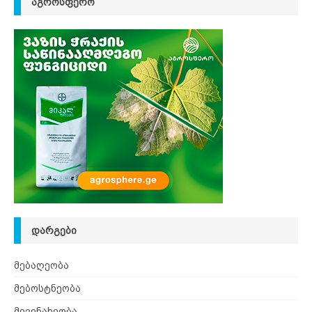
ᲐᲒᲠᲝᲡᲤᲔᲠᲝ
ᲓᲐᲠᲒᲔᲑᲘ
მებაღეობა
მებოსტნეობა
მევენახეობა