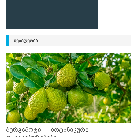
ᲛᲔᲑᲐᲦᲔᲝᲑᲐ
ბერგამოტი — ბოტანიკური