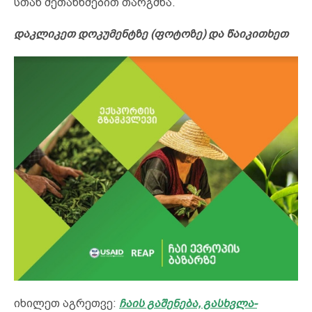
სთან შეთანხმებით თარგმნა.
დაკლიკეთ დოკუმენტზე (ფოტოზე) და წაიკითხეთ
იხილეთ აგრეთვე:
ჩაის გაშენება, გასხვლა-