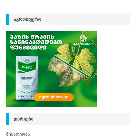
ᲐᲒᲠᲝᲡᲤᲔᲠᲝ
ᲓᲐᲠᲒᲔᲑᲘ
მებაღეობა