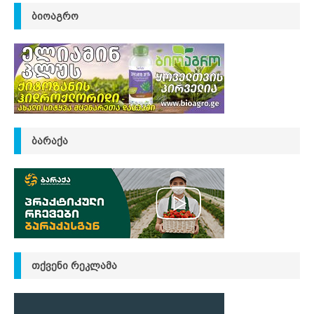
ᲑᲘᲝᲐᲒᲠᲝ
ᲑᲐᲠᲐᲥᲐ
ᲗᲥᲕᲔᲜᲘ ᲠᲔᲙᲚᲐᲛᲐ