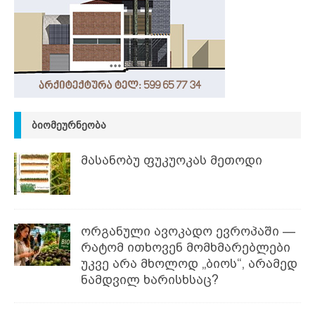
ᲑᲘᲝᲛᲔᲣᲠᲜᲔᲝᲑᲐ
მასანობუ ფუკუოკას მეთოდი
ორგანული ავოკადო ევროპაში —
რატომ ითხოვენ მომხმარებლები
უკვე არა მხოლოდ „ბიოს“, არამედ
ნამდვილ ხარისხსაც?