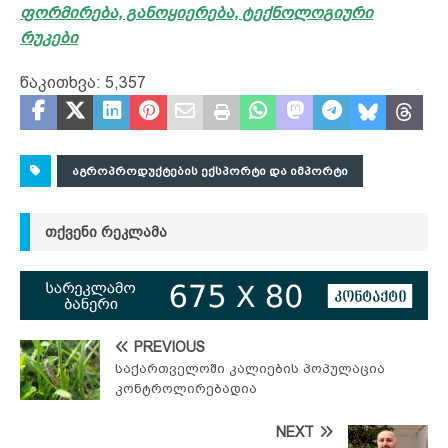
ფორმირება, განოყიერება, ტექნოლოგიური
რუკები
წაკითხვა:
5,357
ᲐᲒᲠᲝᲞᲠᲝᲓᲣᲥᲢᲔᲑᲘᲡ ᲔᲥᲡᲞᲝᲠᲢᲘ ᲓᲐ ᲘᲛᲞᲝᲠᲢᲘ
ᲗᲥᲕᲔᲜᲘ ᲠᲔᲙᲚᲐᲛᲐ
PREVIOUS
საქართველოში კალიების პოპულაცია
კონტროლირებადია
NEXT