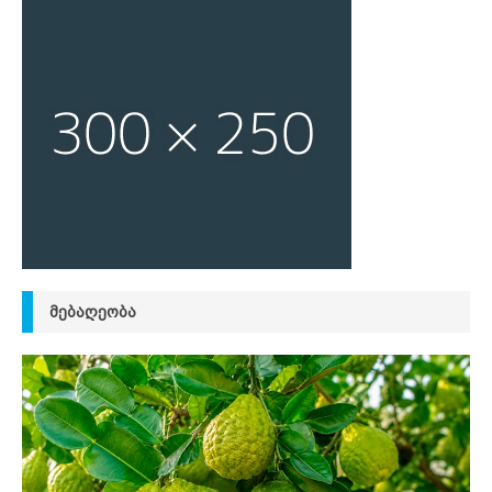
ᲛᲔᲑᲐᲦᲔᲝᲑᲐ