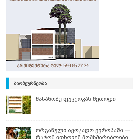
ᲑᲘᲝᲛᲔᲣᲠᲜᲔᲝᲑᲐ
მასანობუ ფუკუოკას მეთოდი
ორგანული ავოკადო ევროპაში —
რატომ ითხოვენ მომხმარებლები