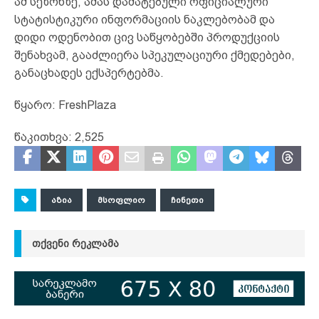
ამ სეზონზე, ამას დამატებული ოფიციალური
სტატისტიკური ინფორმაციის ნაკლებობამ და
დიდი ოდენობით ცივ საწყობებში პროდუქციის
შენახვამ, გააძლიერა სპეკულაციური ქმედებები,
განაცხადეს ექსპერტებმა.
წყარო: FreshPlaza
წაკითხვა:
2,525
ᲐᲖᲘᲐ
ᲛᲡᲝᲤᲚᲘᲝ
ᲩᲘᲜᲔᲗᲘ
ᲗᲥᲕᲔᲜᲘ ᲠᲔᲙᲚᲐᲛᲐ