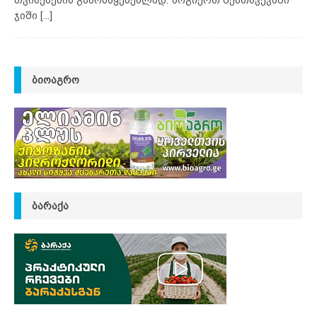
ჯიში
[...]
ᲑᲘᲝᲐᲒᲠᲝ
ᲑᲐᲠᲐᲥᲐ