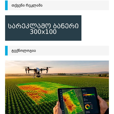
ᲗᲥᲕᲔᲜᲘ ᲠᲔᲙᲚᲐᲛᲐ
ᲢᲔᲥᲜᲝᲚᲝᲒᲘᲐ