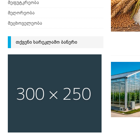
მეფუტკრეობა
მეღორეობა
მეცხოველეობა
ᲗᲥᲕᲔᲜᲘ ᲡᲐᲠᲔᲙᲚᲐᲛᲝ ᲑᲐᲜᲔᲠᲘ