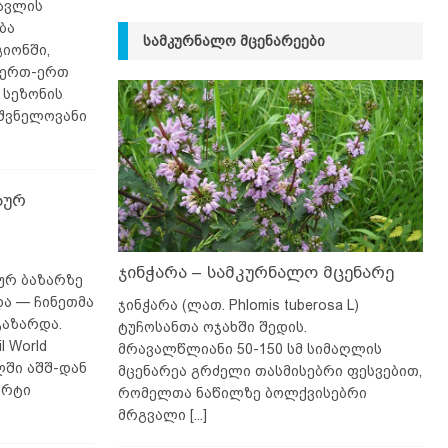
სავლის
ბა
ᲡᲐᲛᲙᲣᲠᲜᲐᲚᲝ ᲛᲪᲔᲜᲐᲠᲔᲔᲑᲘ
იონში,
 ერთ-ერთ
 სეზონის
იშვნელოვანი
ბურ
ჯინჭარა – სამკურნალო მცენარე
ურ ბაზარზე
ა — ჩინეთმა
ჯინჭარა (ლათ. Phlomis tuberosa L)
გაზარდა.
ტუჩოსანთა ოჯახში შედის.
 World
მრავალწლიანი 50-150 სმ სიმაღლის
ლში აშშ-დან
მცენარეა გრძელი თასმისებრი ფესვებით,
ორტი
რომელთა ნაწილზე ბოლქვისებრი
მრგვალი
[...]