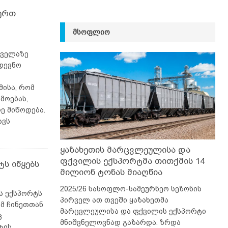
ერთ
ᲛᲡᲝᲤᲚᲘᲝ
ყველაზე
დევნო
მისა, რომ
მოებას,
ე მიწოდება.
ავს
ყაზახეთის მარცვლეულისა და
ფქვილის ექსპორტმა თითქმის 14
ტს იწყებს
მილიონ ტონას მიაღწია
2025/26 სასოფლო-სამეურნეო სეზონის
ს ექსპორტს
პირველ ათ თვეში ყაზახეთმა
ამ ჩინეთთან
მარცვლეულისა და ფქვილის ექსპორტი
ც
მნიშვნელოვნად გაზარდა. ზრდა
ტის