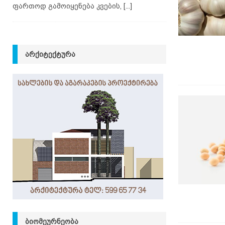
ფართოდ გამოიყენება კვების,
[...]
ᲐᲠᲥᲘᲢᲔᲥᲢᲣᲠᲐ
ᲑᲘᲝᲛᲔᲣᲠᲜᲔᲝᲑᲐ