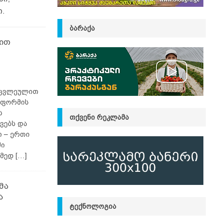
ი.
ᲑᲐᲠᲐᲥᲐ
ლით
არცვლეულით
ტფორმის
ს
ᲗᲥᲕᲔᲜᲘ ᲠᲔᲙᲚᲐᲛᲐ
ვებს და
ი – ერთი
ში
ქმედ
[…]
მა
ა
ᲢᲔᲥᲜᲝᲚᲝᲒᲘᲐ