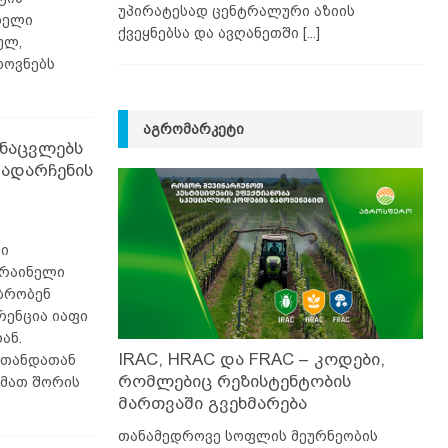
უპირატესად ცენტრალური აზიის
ხელი
ქვეყნებსა და ავღანეთში
[...]
ულ,
ხოვნებს
ᲐᲒᲠᲝᲛᲐᲠᲙᲔᲢᲘ
ანაცვლებს
გადარჩენის
ში
კრაინელი
ბრობენ
რენცია იაფი
ან.
IRAC, HRAC და FRAC – კოდები,
ი თანდათან
რომლებიც რეზისტენტობის
 მათ შორის
მართვაში გვეხმარება
თანამედროვე სოფლის მეურნეობის