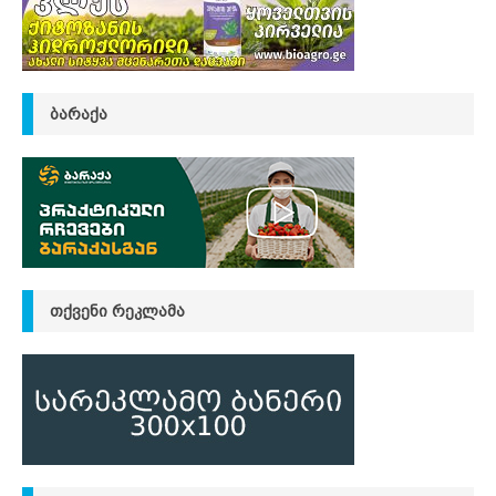
ᲑᲐᲠᲐᲥᲐ
ᲗᲥᲕᲔᲜᲘ ᲠᲔᲙᲚᲐᲛᲐ