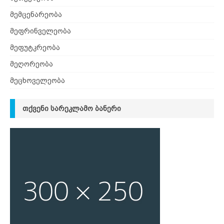
მემცენარეობა
მეფრინველეობა
მეფუტკრეობა
მეღორეობა
მეცხოველეობა
ᲗᲥᲕᲔᲜᲘ ᲡᲐᲠᲔᲙᲚᲐᲛᲝ ᲑᲐᲜᲔᲠᲘ