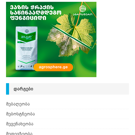
ᲓᲐᲠᲒᲔᲑᲘ
მებაღეობა
მებოსტნეობა
მევენახეობა
მეთევზეობა