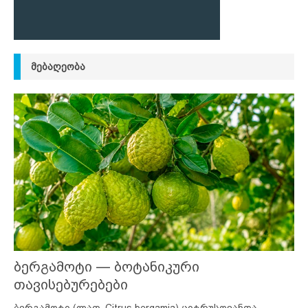
ᲛᲔᲑᲐᲦᲔᲝᲑᲐ
ბერგამოტი — ბოტანიკური
თავისებურებები
ბერგამოტი (ლათ. Citrus bergamia) ციტრუსოვანთა