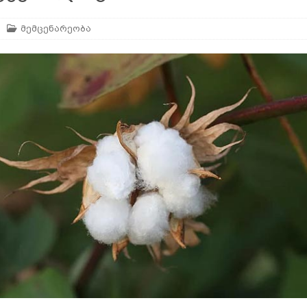
ან
ᲛᲔᲪᲮᲝᲕᲔᲚᲔᲝᲑᲐ
მემცენარეობა