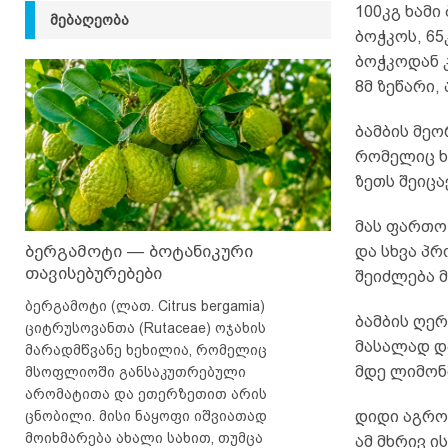
100კგ ხამი
ᲛᲔᲑᲐᲦᲔᲝᲑᲐ
ბოჭკოს, 65
ბოჭკოდან კ
8მ ზეწარი,
ბამბის მე
რომელიც ხა
ზეთს შეიცა
მას ფართო 
ბერგამოტი — ბოტანიკური
და სხვა პრ
თავისებურებები
შეიძლება მ
ბერგამოტი (ლათ. Citrus bergamia)
ბამბის ღერ
ციტრუსოვანთა (Rutaceae) ოჯახის
მასალად დ
მარადმწვანე ხეხილია, რომელიც
მდე ლიმონ
მსოფლიოში განსაკუთრებული
არომატითა და ეთერზეთით არის
ცნობილი. მისი ნაყოფი იშვიათად
დიდი აგრო
მოიხმარება ახალი სახით, თუმცა
ამ მხრივ 