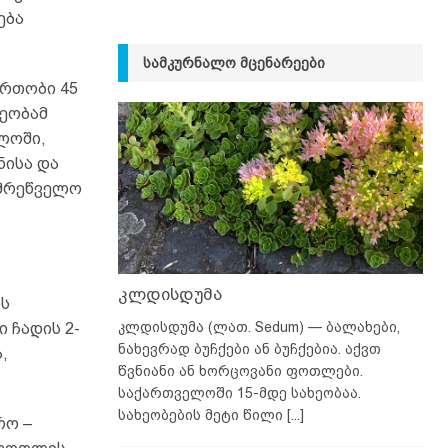
ება
ᲡᲐᲛᲙᲣᲠᲜᲐᲚᲝ ᲛᲪᲔᲜᲐᲠᲔᲔᲑᲘ
ართობი 45
ბეობამ
ლოში,
ნისა და
ამრეწველო
კლდისდუმა
ის
კლდისდუმა (ლათ. Sedum) — ბალახები,
 ჩადის 2-
ნახევრად ბუჩქები ან ბუჩქებია. აქვთ
,
წვნიანი ან ხორცოვანი ფოთლები.
საქართველოში 15-მდე სახეობაა.
სახეობების მეტი წილი
[...]
რო –