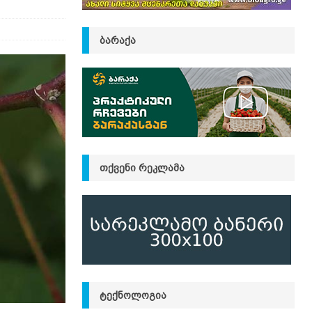
ᲑᲐᲠᲐᲥᲐ
ᲗᲥᲕᲔᲜᲘ ᲠᲔᲙᲚᲐᲛᲐ
ᲢᲔᲥᲜᲝᲚᲝᲒᲘᲐ