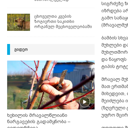
სიგრძეზე ზ
იზრდება არ
ცხოველთა კვების
გამო სანა
ზოგიერთი საკითხი
(მრავალმუ
ორგანულ მეცხოველეობაში
ბამბის სხვ
მუხლები დ
ᲕᲘᲓᲔᲝ
მუხლთშორი
და ნაყოფს 
ტიპის ტოტე
მრავალ მუ
მათ ერთმან
მიხედვით, 
შეიძლება 
(ზღვრული 
უფრო მცირ
ხეხილის მრავალწლიანი
ნარგავების გადამყნობა –
ვიდეორჩევა
ფოთოლი შე