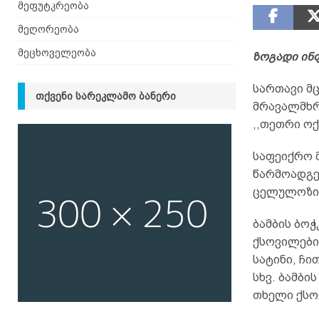
მეფუტკრეობა
მეღორეობა
მეცხოველეობა
ზოგადი ინ
სართავი მ
ᲗᲥᲕᲔᲜᲘ ᲡᲐᲠᲔᲙᲚᲐᲛᲝ ᲑᲐᲜᲔᲠᲘ
მრავალმხრი
,,თეთრი ოქ
საფეიქრო 
წარმოადგენ
ცელულოზის
ბამბის ბოჭ
ქსოვილები:
სატინი, ჩი
სხვ. ბამბი
თხელი ქსო