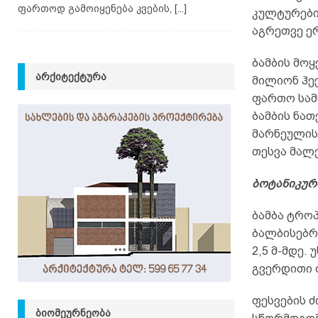
ფართოდ გამოიყენება კვების,
[...]
კულტურები
აგრეთვე ე
ბამბის მოყ
ᲐᲠᲥᲘᲢᲔᲥᲢᲣᲠᲐ
მილიონ ჰექ
ფართო სამ
ბამბის ნათ
მარნეულის 
თესვა მალე
ბოტანიკურ
ბამბა ტროპ
ბალბისებრთ
2,5 მ-მდე.
გვერდითი ფ
ფესვების ძ
ᲑᲘᲝᲛᲔᲣᲠᲜᲔᲝᲑᲐ