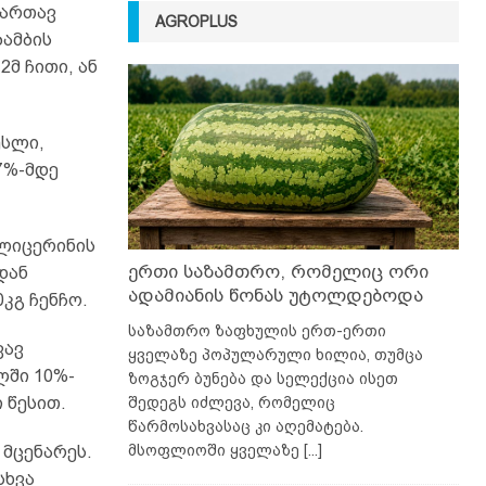
სართავ
AGROPLUS
ბამბის
მ ჩითი, ან
ესლი,
7%-მდე
გლიცერინის
ერთი საზამთრო, რომელიც ორი
დან
ადამიანის წონას უტოლდებოდა
0კგ ჩენჩო.
საზამთრო ზაფხულის ერთ-ერთი
ვავ
ყველაზე პოპულარული ხილია, თუმცა
ლში 10%-
ზოგჯერ ბუნება და სელექცია ისეთ
 წესით.
შედეგს იძლევა, რომელიც
წარმოსახვასაც კი აღემატება.
მსოფლიოში ყველაზე
[...]
 მცენარეს.
სხვა