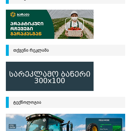
ᲗᲥᲕᲔᲜᲘ ᲠᲔᲙᲚᲐᲛᲐ
ᲢᲔᲥᲜᲝᲚᲝᲒᲘᲐ