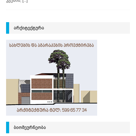
კვების,
[...]
ᲐᲠᲥᲘᲢᲔᲥᲢᲣᲠᲐ
ᲑᲘᲝᲛᲔᲣᲠᲜᲔᲝᲑᲐ