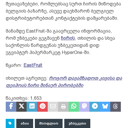
შეთავაზებები, რომლებსაც სურთ ჩირის მიწოდება
ბელგიის ბაზარზე, ასევე დაეხმარონ ბელგიელ
დისტრიბუტორებთან კონტაქტების დამყარებაში.
მანამდე EastFruit-მა გაავრცელა ინფორმაცია,
რომ უზბეკები გეგმავენ
ჩირის
, თხილის და სხვა
საქონლის წარდგენას უზბეკეთიდან დიდ
ეგვიპტურ ჰიპერმარკეტ HyperOne-ში.
წყარო:
EastFruit
იხილეთ აგრეთვე:
როგორ დავამზადოთ კივისა და
ფეიჰოას ჩირი შინაურ პირობებში
წაკითხვა:
1,653
ᲐᲖᲘᲐ
ᲛᲡᲝᲤᲚᲘᲝ
ᲣᲖᲑᲔᲙᲔᲗᲘ