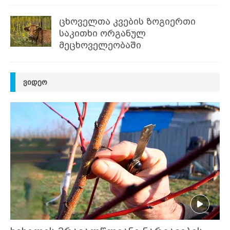
ცხოველთა კვების ზოგიერთი
საკითხი ორგანულ
მეცხოველეობაში
ᲕᲘᲓᲔᲝ