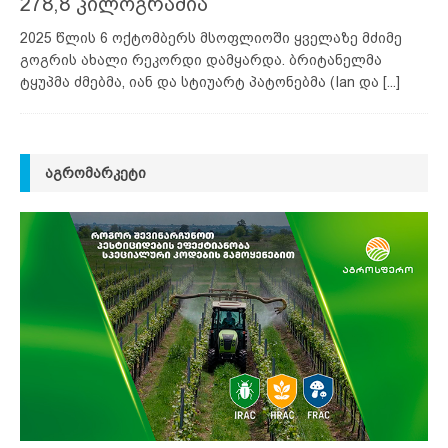
278,8 კილოგრამია
2025 წლის 6 ოქტომბერს მსოფლიოში ყველაზე მძიმე
გოგრის ახალი რეკორდი დამყარდა. ბრიტანელმა
ტყუპმა ძმებმა, იან და სტიუარტ პატონებმა (Ian და
[...]
ᲐᲒᲠᲝᲛᲐᲠᲙᲔᲢᲘ