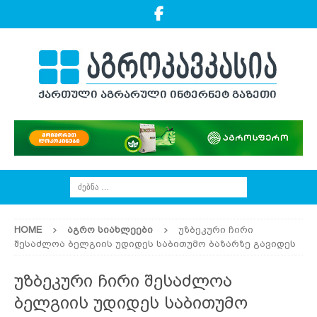
HOME
ᲐᲒᲠᲝ ᲡᲘᲐᲮᲚᲔᲔᲑᲘ
უზბეკური ჩირი
შესაძლოა ბელგიის უდიდეს საბითუმო ბაზარზე გავიდეს
უზბეკური ჩირი შესაძლოა
ბელგიის უდიდეს საბითუმო