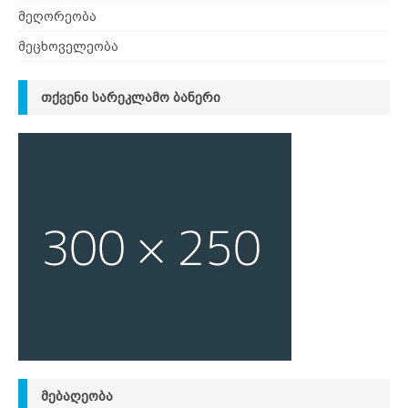
მეღორეობა
მეცხოველეობა
ᲗᲥᲕᲔᲜᲘ ᲡᲐᲠᲔᲙᲚᲐᲛᲝ ᲑᲐᲜᲔᲠᲘ
ᲛᲔᲑᲐᲦᲔᲝᲑᲐ