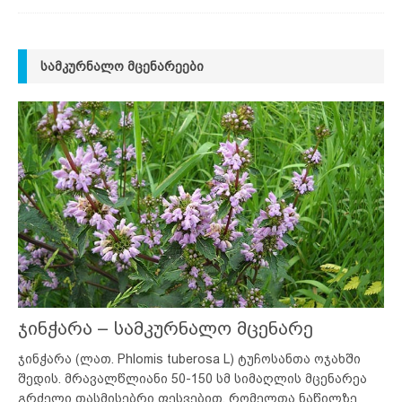
ᲡᲐᲛᲙᲣᲠᲜᲐᲚᲝ ᲛᲪᲔᲜᲐᲠᲔᲔᲑᲘ
ჯინჭარა – სამკურნალო მცენარე
ჯინჭარა (ლათ. Phlomis tuberosa L) ტუჩოსანთა ოჯახში
შედის. მრავალწლიანი 50-150 სმ სიმაღლის მცენარეა
გრძელი თასმისებრი ფესვებით, რომელთა ნაწილზე