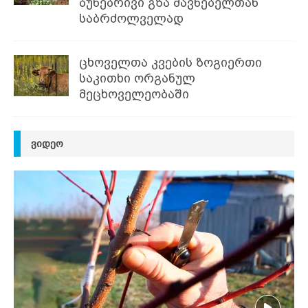
ბუნებრივი გზა მავნებელთან
საბრძოლველად
ცხოველთა კვების ზოგიერთი
საკითხი ორგანულ
მეცხოველეობაში
ᲕᲘᲓᲔᲝ