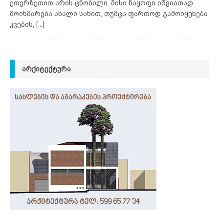
ეთერზეთით არის ცნობილი. მისი ნაყოფი იშვიათად
მოიხმარება ახალი სახით, თუმცა ფართოდ გამოიყენება
კვების,
[...]
ᲐᲠᲥᲘᲢᲔᲥᲢᲣᲠᲐ