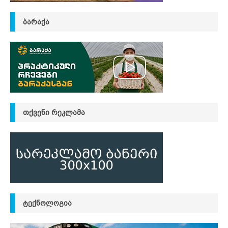
ᲑᲐᲠᲐᲥᲐ
ᲗᲥᲕᲔᲜᲘ ᲠᲔᲙᲚᲐᲛᲐ
ᲢᲔᲥᲜᲝᲚᲝᲒᲘᲐ