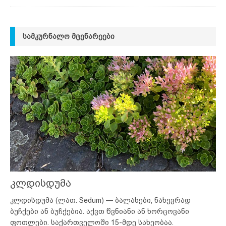
ᲡᲐᲛᲙᲣᲠᲜᲐᲚᲝ ᲛᲪᲔᲜᲐᲠᲔᲔᲑᲘ
კლდისდუმა
კლდისდუმა (ლათ. Sedum) — ბალახები, ნახევრად
ბუჩქები ან ბუჩქებია. აქვთ წვნიანი ან ხორცოვანი
ფოთლები. საქართველოში 15-მდე სახეობაა.