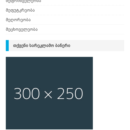
მეფრინველეობა
მეფუტკრეობა
მეღორეობა
მეცხოველეობა
ᲗᲥᲕᲔᲜᲘ ᲡᲐᲠᲔᲙᲚᲐᲛᲝ ᲑᲐᲜᲔᲠᲘ