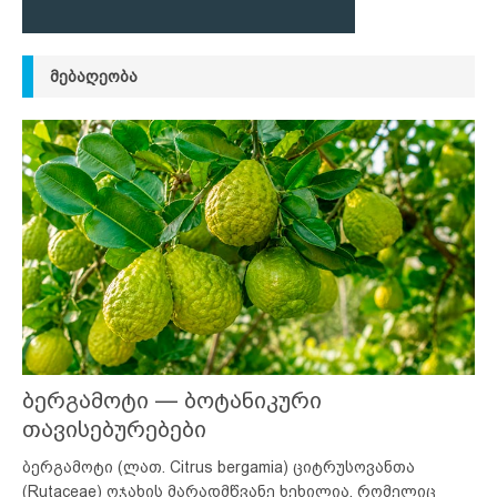
ᲛᲔᲑᲐᲦᲔᲝᲑᲐ
ბერგამოტი — ბოტანიკური
თავისებურებები
ბერგამოტი (ლათ. Citrus bergamia) ციტრუსოვანთა
(Rutaceae) ოჯახის მარადმწვანე ხეხილია, რომელიც