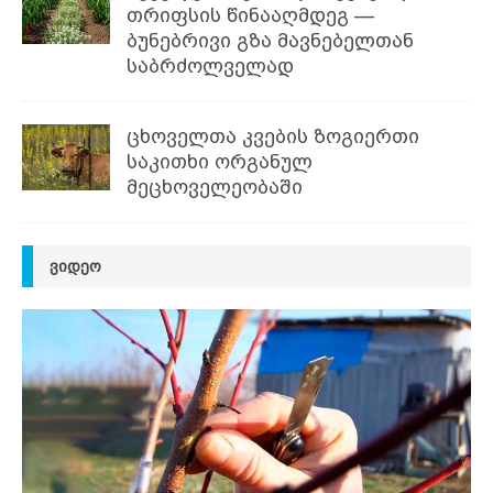
თრიფსის წინააღმდეგ —
ბუნებრივი გზა მავნებელთან
საბრძოლველად
ცხოველთა კვების ზოგიერთი
საკითხი ორგანულ
მეცხოველეობაში
ᲕᲘᲓᲔᲝ