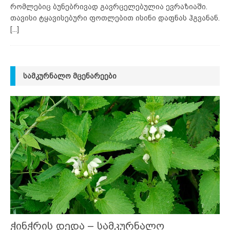
რომლებიც ბუნებრივად გავრცელებულია ევრაზიაში.
თავისი ტყავისებური ფოთლებით ისინი დაფნას ჰგვანან.
[...]
ᲡᲐᲛᲙᲣᲠᲜᲐᲚᲝ ᲛᲪᲔᲜᲐᲠᲔᲔᲑᲘ
ჭინჭრის დედა – სამკურნალო