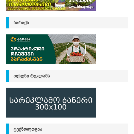
ᲑᲐᲠᲐᲥᲐ
ᲗᲥᲕᲔᲜᲘ ᲠᲔᲙᲚᲐᲛᲐ
ᲢᲔᲥᲜᲝᲚᲝᲒᲘᲐ