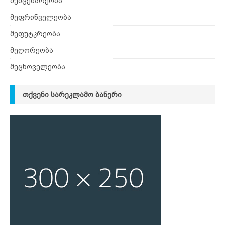
მემცენარეობა
მეფრინველეობა
მეფუტკრეობა
მეღორეობა
მეცხოველეობა
ᲗᲥᲕᲔᲜᲘ ᲡᲐᲠᲔᲙᲚᲐᲛᲝ ᲑᲐᲜᲔᲠᲘ