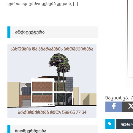
ფართოდ გამოიყენება კვების,
[...]
ᲐᲠᲥᲘᲢᲔᲥᲢᲣᲠᲐ
წაკითხვა:
7
ᲤᲣᲢᲙ
ᲑᲘᲝᲛᲔᲣᲠᲜᲔᲝᲑᲐ