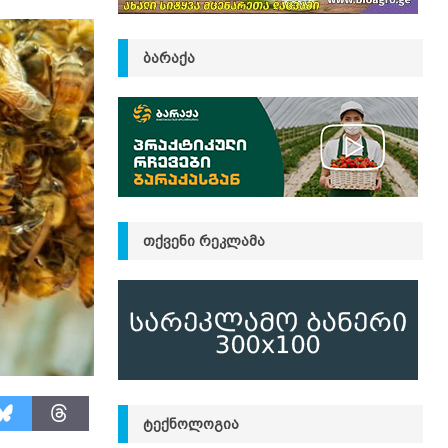
ᲑᲐᲠᲐᲥᲐ
ᲗᲥᲕᲔᲜᲘ ᲠᲔᲙᲚᲐᲛᲐ
ᲢᲔᲥᲜᲝᲚᲝᲒᲘᲐ