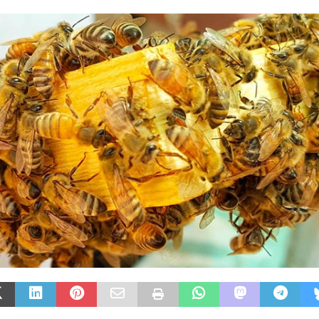
ან
ᲛᲔᲪᲮᲝᲕᲔᲚᲔᲝᲑᲐ