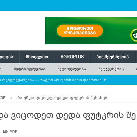
ᲚᲝᲒᲘᲐ
ᲛᲡᲝᲤᲚᲘᲝ
AGROPLUS
ᲑᲘᲝᲛᲔᲣᲠᲜᲔᲝᲑᲐ
Ა
ᲛᲔᲤᲠᲘᲜᲕᲔᲚᲔᲝᲑᲐ
ᲛᲔᲪᲮᲝᲕᲔᲚᲔᲝᲑᲐ
ᲛᲔᲤᲣᲢᲙᲠᲔᲝᲑᲐ
ლო რეზერვუარებია — რატომ არ ღირს მათი დაშრობა
PDF
რა უნდა ვიცოდეთ დედა ფუტკრის შესახებ
დამიანის წონას უტოლდებოდა
AGROPLUS
ის მოშენების დროს
ᲛᲔᲤᲠᲘᲜᲕᲔᲚᲔᲝᲑᲐ
და ვიცოდეთ დედა ფუტკრის შე
 ეკოსისტემის საფუძველია — რატომ ქრება ველური
PDF