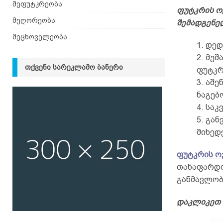
მეფუტკრეობა
ფუტკრის ო
მეღორეობა
შემადგენე
მეცხოველეობა
1. დე
2. მუ
ᲗᲥᲕᲔᲜᲘ ᲡᲐᲠᲔᲙᲚᲐᲛᲝ ᲑᲐᲜᲔᲠᲘ
ფუტკრ
3. აშ
ნაგებო
4. სა
5. გა
მიხედ
ფუტკრის ო
თანაფარდო
განმავლობა
დაკლიკეთ 