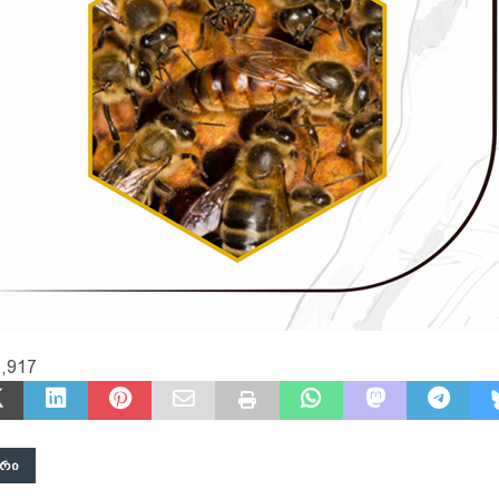
,917
ᲐᲠᲘ