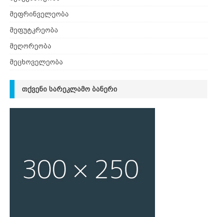
მეფრინველეობა
მეფუტკრეობა
მეღორეობა
მეცხოველეობა
ᲗᲥᲕᲔᲜᲘ ᲡᲐᲠᲔᲙᲚᲐᲛᲝ ᲑᲐᲜᲔᲠᲘ