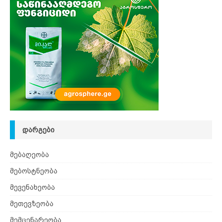
ᲓᲐᲠᲒᲔᲑᲘ
მებაღეობა
მებოსტნეობა
მევენახეობა
მეთევზეობა
მემცენარეობა