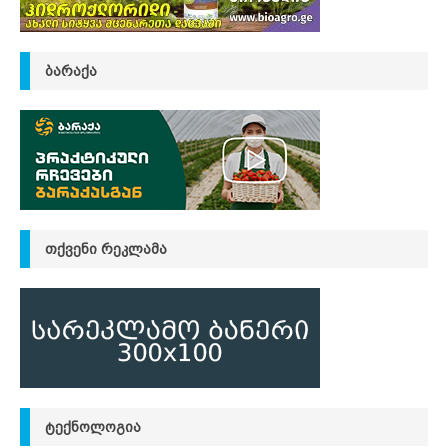
ᲑᲐᲠᲐᲥᲐ
ᲗᲥᲕᲔᲜᲘ ᲠᲔᲙᲚᲐᲛᲐ
ᲢᲔᲥᲜᲝᲚᲝᲒᲘᲐ