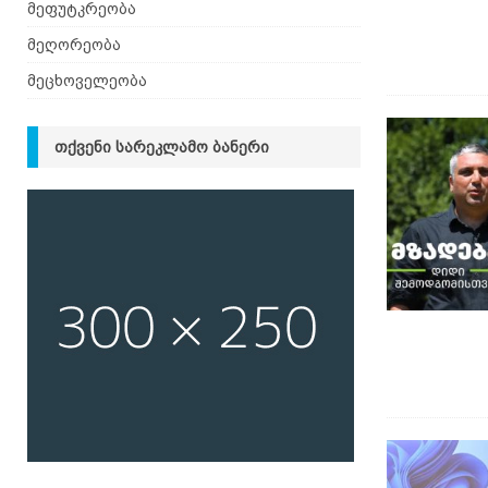
მეფუტკრეობა
მეღორეობა
მეცხოველეობა
ᲗᲥᲕᲔᲜᲘ ᲡᲐᲠᲔᲙᲚᲐᲛᲝ ᲑᲐᲜᲔᲠᲘ