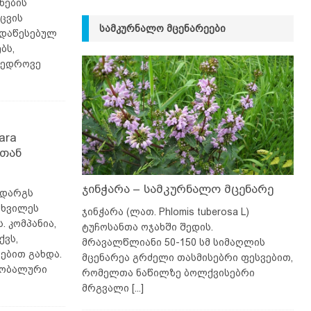
ნების
ცვის
ᲡᲐᲛᲙᲣᲠᲜᲐᲚᲝ ᲛᲪᲔᲜᲐᲠᲔᲔᲑᲘ
 დაწესებულ
ბს,
მედროვე
ara
თან
ჯინჭარა – სამკურნალო მცენარე
 დარგს
სხვილეს
ჯინჭარა (ლათ. Phlomis tuberosa L)
. კომპანია,
ტუჩოსანთა ოჯახში შედის.
ქვს,
მრავალწლიანი 50-150 სმ სიმაღლის
ებით გახდა.
მცენარეა გრძელი თასმისებრი ფესვებით,
ლობალური
რომელთა ნაწილზე ბოლქვისებრი
მრგვალი
[...]