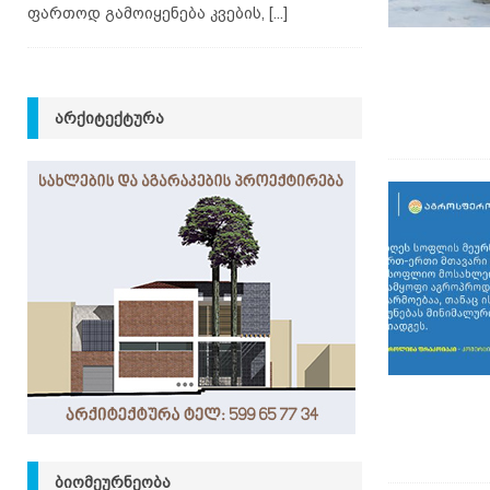
ფართოდ გამოიყენება კვების,
[...]
ᲐᲠᲥᲘᲢᲔᲥᲢᲣᲠᲐ
ᲑᲘᲝᲛᲔᲣᲠᲜᲔᲝᲑᲐ