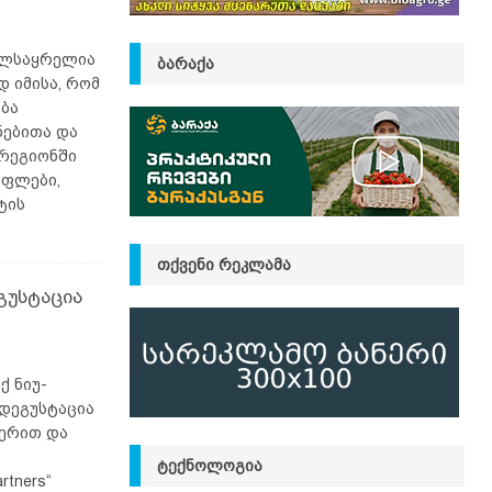
ელსაყრელია
ᲑᲐᲠᲐᲥᲐ
 იმისა, რომ
ბა
ებითა და
 რეგიონში
ოფლები,
ტის
ᲗᲥᲕᲔᲜᲘ ᲠᲔᲙᲚᲐᲛᲐ
გუსტაცია
ქ ნიუ-
 დეგუსტაცია
ჭერით და
ᲢᲔᲥᲜᲝᲚᲝᲒᲘᲐ
rtners“