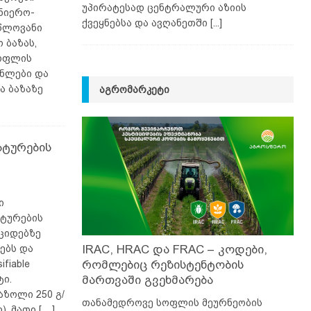
უპირატესად ცენტრალური აზიის
ნიერო-
ქვეყნებსა და ავღანეთში
[...]
წლოვანი
 ბაზას,
სოფლის
ენლები და
ა ბაზაზე
ᲐᲒᲠᲝᲛᲐᲠᲙᲔᲢᲘ
ატურების
ი
ტურების
იციდებზე
ებს და
IRAC, HRAC და FRAC – კოდები,
fiable
რომლებიც რეზისტენტობის
ტი.
მართვაში გვეხმარება
აზოლი 250 გ/
თანამედროვე სოფლის მეურნეობის
). მათი
[…]