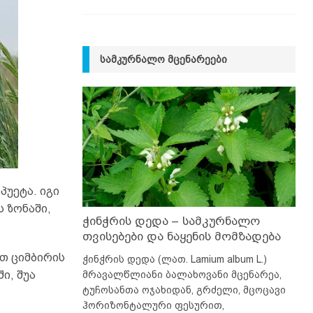
ᲡᲐᲛᲙᲣᲠᲜᲐᲚᲝ ᲛᲪᲔᲜᲐᲠᲔᲔᲑᲘ
უეტა. იგი
 ზონაში,
ჭინჭრის დედა – სამკურნალო
თვისებები და ნაყენის მომზადება
ეთ ციმბირის
ჭინჭრის დედა (ლათ. Lamium album L.)
მრავალწლიანი ბალახოვანი მცენარეა,
ი, შუა
ტუჩოსანთა ოჯახიდან, გრძელი, მცოცავი
ჰორიზონტალური ფესურით,