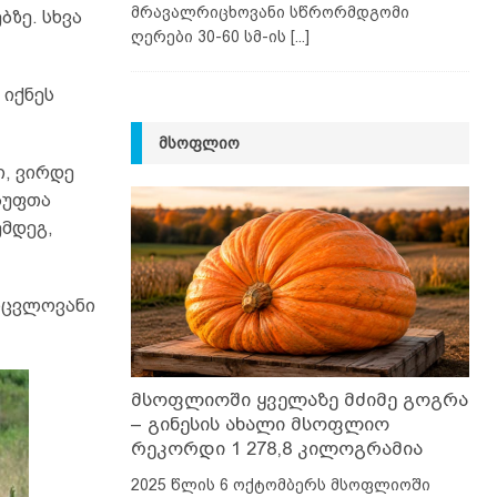
მრავალრიცხოვანი სწრორმდგომი
ბზე. სხვა
ღერები 30-60 სმ-ის
[...]
 იქნეს
ᲛᲡᲝᲤᲚᲘᲝ
ი, ვირდე
სუფთა
ემდეგ,
არცვლოვანი
მსოფლიოში ყველაზე მძიმე გოგრა
– გინესის ახალი მსოფლიო
რეკორდი 1 278,8 კილოგრამია
2025 წლის 6 ოქტომბერს მსოფლიოში