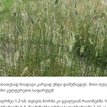
ასათესად ნიადაგი კარგად უნდა დამუშავდეს. მისი თეს
მო კულტურების საფარქვეშ.
იღრმეა 1-2 სმ, თესვის ნორმა კი გვალვიან რაიონებში 10