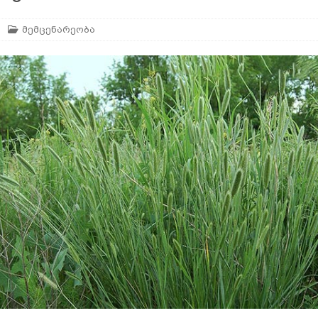
მემცენარეობა
არე
AGROPLUS