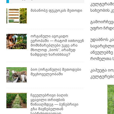
კულტურაში 
სახეობის 
მასანობუ ფუკუოკას მეთოდი
გამოირჩევ
უფრო ჩრდი
ორგანული ავოკადო
უდაბნოს კ
ევროპაში — რატომ ითხოვენ
მომხმარებლები უკვე არა
სავარცხლი
მხოლოდ „ბიოს“, არამედ
ანეულებზე
ნამდვილ ხარისხსაც?
რომელთა ს
ბიო (ორგანული) მეთოდები
კაპუეტა ი
მეცხოველეობაში
კულტურები
ჩვეულებრივი ბაღის
ყვავილი თრიფსის
წინააღმდეგ — ბუნებრივი
გზა მავნებელთან
საბრძოლველად