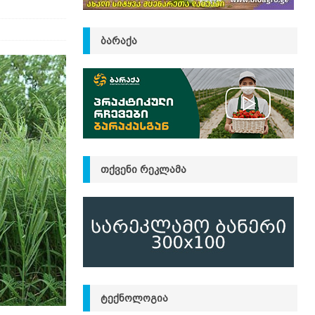
ᲑᲐᲠᲐᲥᲐ
ᲗᲥᲕᲔᲜᲘ ᲠᲔᲙᲚᲐᲛᲐ
ᲢᲔᲥᲜᲝᲚᲝᲒᲘᲐ