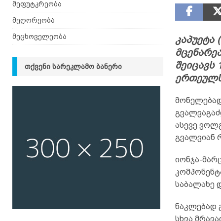
მეფუტკრეობა
მეღორეობა
მეცხოველეობა
კაპუეტა 
მცენარეა
შეიცავს 
ᲗᲥᲕᲔᲜᲘ ᲡᲐᲠᲔᲙᲚᲐᲛᲝ ᲑᲐᲜᲔᲠᲘ
ერთეულს
მონელებად
გვალვაგაძ
ასევე ვოლგ
გვალვიან 
იონჯა-მარ
კომპონენტ
საბალახე 
ნაკლებად 
სხვა მრავ