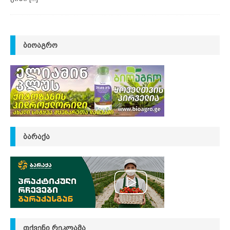
ᲑᲘᲝᲐᲒᲠᲝ
ᲑᲐᲠᲐᲥᲐ
ᲗᲥᲕᲔᲜᲘ ᲠᲔᲙᲚᲐᲛᲐ