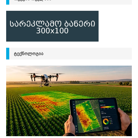
ᲢᲔᲥᲜᲝᲚᲝᲒᲘᲐ