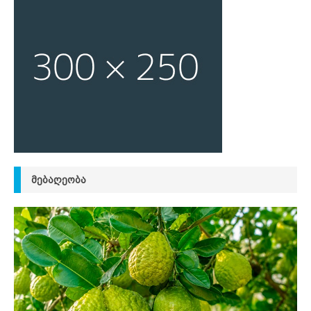
ᲛᲔᲑᲐᲦᲔᲝᲑᲐ