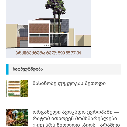
ᲑᲘᲝᲛᲔᲣᲠᲜᲔᲝᲑᲐ
მასანობუ ფუკუოკას მეთოდი
ორგანული ავოკადო ევროპაში —
რატომ ითხოვენ მომხმარებლები
უკვე არა მხოლოდ „ბიოს“, არამედ