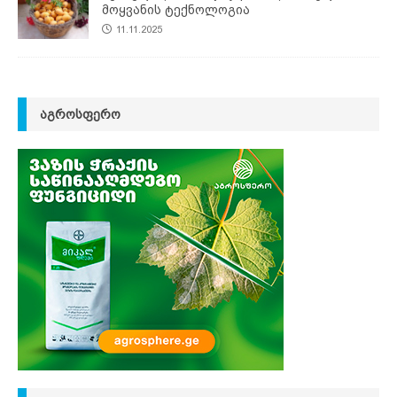
მოყვანის ტექნოლოგია
11.11.2025
ᲐᲒᲠᲝᲡᲤᲔᲠᲝ