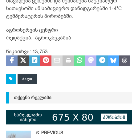
თავსდება ყუთებში და შეინახება სპეციალურ
სათავსოში ან სამაცივრო დანადგარებში 1-4°C
ტემპერატურის პირობებში.
აგროსერვის ცენტრი
რედაქცია: აგროკავკასია
წაკითხვა:
13,753
ᲑᲐᲦᲘ
ᲗᲥᲕᲔᲜᲘ ᲠᲔᲙᲚᲐᲛᲐ
PREVIOUS