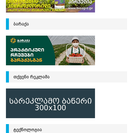
ᲑᲐᲠᲐᲥᲐ
ᲗᲥᲕᲔᲜᲘ ᲠᲔᲙᲚᲐᲛᲐ
ᲢᲔᲥᲜᲝᲚᲝᲒᲘᲐ