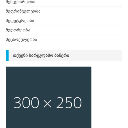
მემცენარეობა
მეფრინველეობა
მეფუტკრეობა
მეღორეობა
მეცხოველეობა
ᲗᲥᲕᲔᲜᲘ ᲡᲐᲠᲔᲙᲚᲐᲛᲝ ᲑᲐᲜᲔᲠᲘ