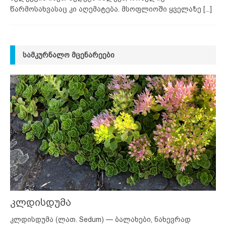
წარმოსახვასაც კი აღემატება. მსოფლიოში ყველაზე
[...]
ᲡᲐᲛᲙᲣᲠᲜᲐᲚᲝ ᲛᲪᲔᲜᲐᲠᲔᲔᲑᲘ
კლდისდუმა
კლდისდუმა (ლათ. Sedum) — ბალახები, ნახევრად