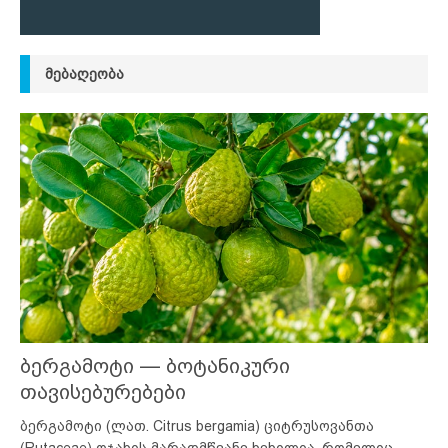
ᲛᲔᲑᲐᲦᲔᲝᲑᲐ
ბერგამოტი — ბოტანიკური
თავისებურებები
ბერგამოტი (ლათ. Citrus bergamia) ციტრუსოვანთა
(Rutaceae) ოჯახის მარადმწვანე ხეხილია, რომელიც