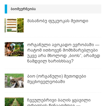
ᲑᲘᲝᲛᲔᲣᲠᲜᲔᲝᲑᲐ
მასანობუ ფუკუოკას მეთოდი
ორგანული ავოკადო ევროპაში —
რატომ ითხოვენ მომხმარებლები
უკვე არა მხოლოდ „ბიოს“, არამედ
ნამდვილ ხარისხსაც?
ბიო (ორგანული) მეთოდები
მეცხოველეობაში
ჩვეულებრივი ბაღის ყვავილი
თრიფსის წინააღმდეგ —