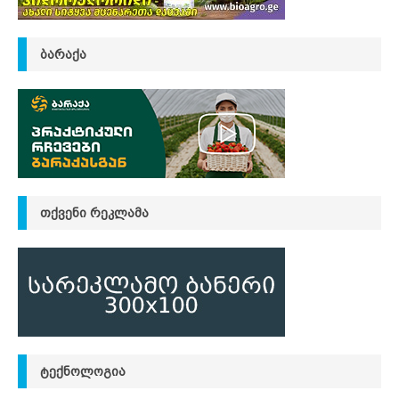
ᲑᲐᲠᲐᲥᲐ
ᲗᲥᲕᲔᲜᲘ ᲠᲔᲙᲚᲐᲛᲐ
ᲢᲔᲥᲜᲝᲚᲝᲒᲘᲐ