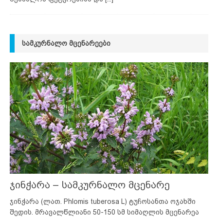
ᲡᲐᲛᲙᲣᲠᲜᲐᲚᲝ ᲛᲪᲔᲜᲐᲠᲔᲔᲑᲘ
ჯინჭარა – სამკურნალო მცენარე
ჯინჭარა (ლათ. Phlomis tuberosa L) ტუჩოსანთა ოჯახში
შედის. მრავალწლიანი 50-150 სმ სიმაღლის მცენარეა