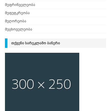
მეფრინველეობა
მეფუტკრეობა
მეღორეობა
მეცხოველეობა
ᲗᲥᲕᲔᲜᲘ ᲡᲐᲠᲔᲙᲚᲐᲛᲝ ᲑᲐᲜᲔᲠᲘ