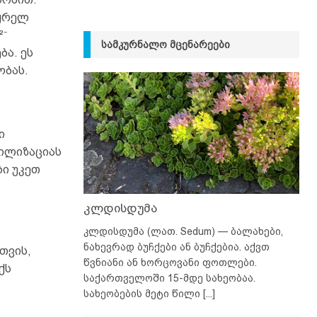
აყრელ
²⁻
ᲡᲐᲛᲙᲣᲠᲜᲐᲚᲝ ᲛᲪᲔᲜᲐᲠᲔᲔᲑᲘ
ა. ეს
ობას.
ი
ბილიზაციას
ბი უკეთ
კლდისდუმა
კლდისდუმა (ლათ. Sedum) — ბალახები,
ნახევრად ბუჩქები ან ბუჩქებია. აქვთ
თვის,
წვნიანი ან ხორცოვანი ფოთლები.
ქს
საქართველოში 15-მდე სახეობაა.
სახეობების მეტი წილი
[...]