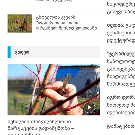
ნაყოფიერე
განუვითარ
ცხოველთა კვების
ზოგიერთი საკითხი
თუთია:
გად
ორგანულ მეცხოველეობაში
ექსპრესიის
ეფექტურად 
ᲕᲘᲓᲔᲝ
“ტერამილე
საბოლოოდ 
გამოყენებ
ნიადაგებზ
წარმოადგე
აგრო ფორ
მხოლოდ მა
მცენარეები
ხეხილის მრავალწლიანი
დამატებით
ნარგავების გადამყნობა –
ვიდეორჩევა