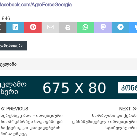
.facebook.com/AgroForceGeorgia
,846
ᲒᲐᲜᲪᲮᲐᲓᲔᲑᲐ
ᲠᲔᲙᲚᲐᲛᲐ
PREVIOUS
NEXT
სერენადე ასო – ინოვაციური
ხორბლისა და ქერის
ბიოპრეპარატი სოკოვანი და
დასამუშავებელი ინოვაციური
ბაქტერიული დაავადებების
სტიმულატორი
წინააღმდეგ