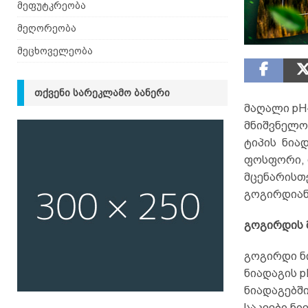
მეფუტკრეობა
მეღორეობა
მეცხოველეობა
ᲗᲥᲕᲔᲜᲘ ᲡᲐᲠᲔᲙᲚᲐᲛᲝ ᲑᲐᲜᲔᲠᲘ
მაღალი pH
მნიშვნელო
ტიპის ნია
ფოსფორი, 
მცენარისთ
გოგირდიან
გოგირდის 
გოგირდი ნ
ნიადაგის p
ნიადაგებშ
საკვები ნი