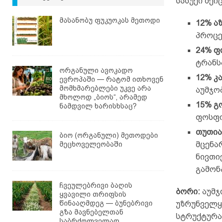
სასუქი შეიც
მასანობუ ფუკუოკას მეთოდი
12% ა
პროცე
24% 
ტრანს
ორგანული ავოკადო
12% კ
ევროპაში — რატომ ითხოვენ
მომხმარებლები უკვე არა
აუმჯო
მხოლოდ „ბიოს“, არამედ
15% გ
ნამდვილ ხარისხსაც?
ფოსფო
თუთია
ბიო (ორგანული) მეთოდები
მეცხოველეობაში
მცენა
ნივთი
გამონ
ჩვეულებრივი ბაღის
ბორი:
აუმჯ
ყვავილი თრიფსის
წინააღმდეგ — ბუნებრივი
უზრუნველყ
გზა მავნებელთან
სტრუქტურა
საბრძოლველად