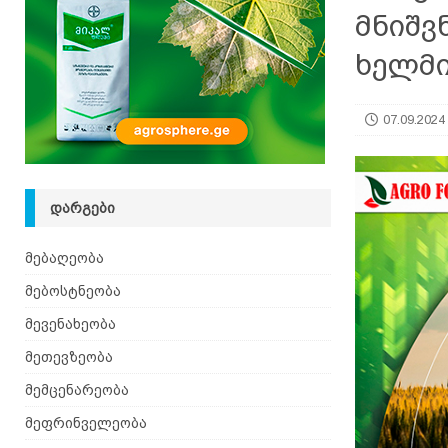
მნიშ
[ 08.08.2026 ]
ზაანენური ჯიშის თხა შვეიცარიიდ
ხელმი
07.09.2024
ᲓᲐᲠᲒᲔᲑᲘ
მებაღეობა
მებოსტნეობა
მევენახეობა
მეთევზეობა
მემცენარეობა
მეფრინველეობა