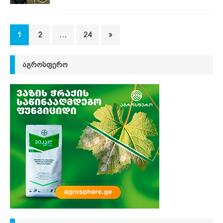
1
2
…
24
»
ᲐᲒᲠᲝᲡᲤᲔᲠᲝ