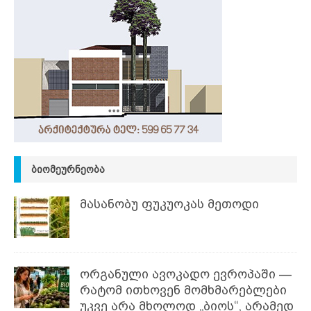
ᲑᲘᲝᲛᲔᲣᲠᲜᲔᲝᲑᲐ
მასანობუ ფუკუოკას მეთოდი
ორგანული ავოკადო ევროპაში —
რატომ ითხოვენ მომხმარებლები
უკვე არა მხოლოდ „ბიოს“, არამედ