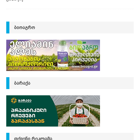
ᲑᲘᲝᲐᲒᲠᲝ
ᲑᲐᲠᲐᲥᲐ
ᲗᲥᲕᲔᲜᲘ ᲠᲔᲙᲚᲐᲛᲐ