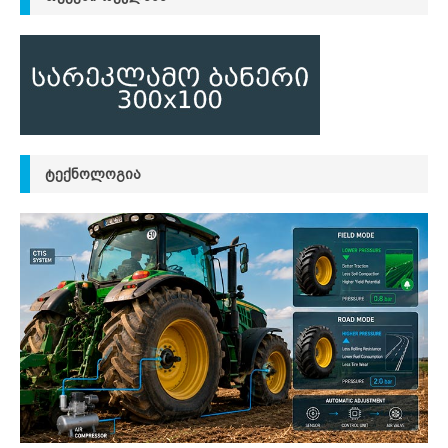
ᲢᲔᲥᲜᲝᲚᲝᲒᲘᲐ