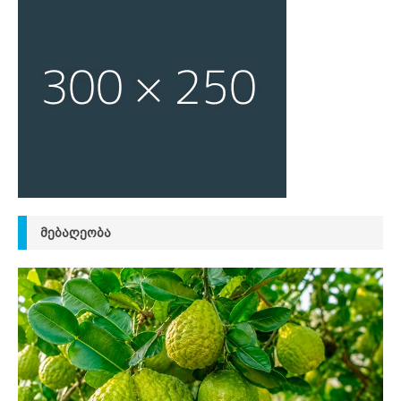
ᲛᲔᲑᲐᲦᲔᲝᲑᲐ