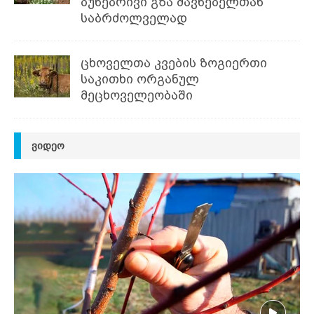
ბუნებრივი გზა მავნებელთან
საბრძოლველად
ცხოველთა კვების ზოგიერთი
საკითხი ორგანულ
მეცხოველეობაში
ᲕᲘᲓᲔᲝ