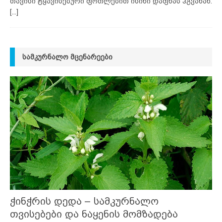
თავისი ტყავისებური ფოთლებით ისინი დაფნას ჰგვანან.
[...]
ᲡᲐᲛᲙᲣᲠᲜᲐᲚᲝ ᲛᲪᲔᲜᲐᲠᲔᲔᲑᲘ
ჭინჭრის დედა – სამკურნალო
თვისებები და ნაყენის მომზადება