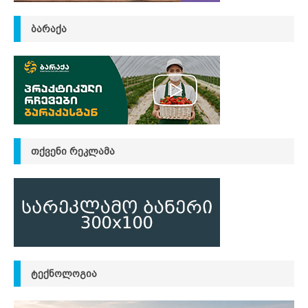
ᲑᲐᲠᲐᲥᲐ
ᲗᲥᲕᲔᲜᲘ ᲠᲔᲙᲚᲐᲛᲐ
ᲢᲔᲥᲜᲝᲚᲝᲒᲘᲐ