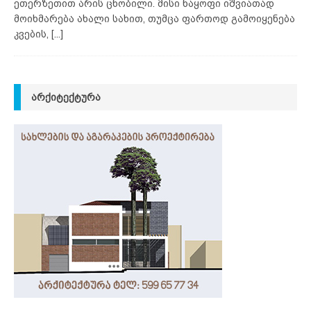
ეთერზეთით არის ცნობილი. მისი ნაყოფი იშვიათად
მოიხმარება ახალი სახით, თუმცა ფართოდ გამოიყენება
კვების,
[...]
ᲐᲠᲥᲘᲢᲔᲥᲢᲣᲠᲐ