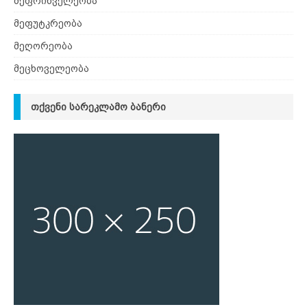
მეფრინველეობა
მეფუტკრეობა
მეღორეობა
მეცხოველეობა
ᲗᲥᲕᲔᲜᲘ ᲡᲐᲠᲔᲙᲚᲐᲛᲝ ᲑᲐᲜᲔᲠᲘ