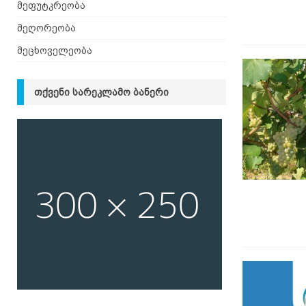
მეფუტკრეობა
მეღორეობა
მეცხოველეობა
ᲗᲥᲕᲔᲜᲘ ᲡᲐᲠᲔᲙᲚᲐᲛᲝ ᲑᲐᲜᲔᲠᲘ