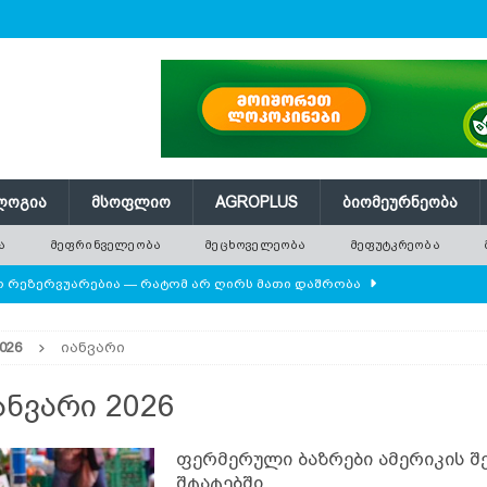
ᲚᲝᲒᲘᲐ
ᲛᲡᲝᲤᲚᲘᲝ
AGROPLUS
ᲑᲘᲝᲛᲔᲣᲠᲜᲔᲝᲑᲐ
Ა
ᲛᲔᲤᲠᲘᲜᲕᲔᲚᲔᲝᲑᲐ
ᲛᲔᲪᲮᲝᲕᲔᲚᲔᲝᲑᲐ
ᲛᲔᲤᲣᲢᲙᲠᲔᲝᲑᲐ
ლო რეზერვუარებია — რატომ არ ღირს მათი დაშრობა
026
იანვარი
დამიანის წონას უტოლდებოდა
AGROPLUS
ის მოშენების დროს
ᲛᲔᲤᲠᲘᲜᲕᲔᲚᲔᲝᲑᲐ
ანვარი 2026
 ეკოსისტემის საფუძველია — რატომ ქრება ველური
ფერმერული ბაზრები ამერიკის 
შტატებში