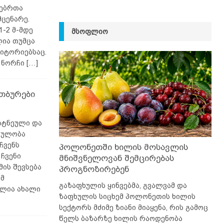
სებრთა
ცენარე.
1-2 მ-მდე
ᲛᲡᲝᲤᲚᲘᲝ
ლია თუმცა
იტორიებსაც.
. ნორჩი
[…]
თბურები
სტნეული და
ცულობა
ჩვენს
პოლონეთში ხილის მოსავლის
 ჩვენი
მნიშვნელოვან შემცირებას
მის შევსება
პროგნოზირებენ
ამ
გაზაფხულის ყინვებმა, გვალვამ და
ელია ახალი
ზაფხულის სიცხემ პოლონეთის ხილის
სექტორს მძიმე ზიანი მიაყენა, რის გამოც
წელს ბაზარზე ხილის რაოდენობა