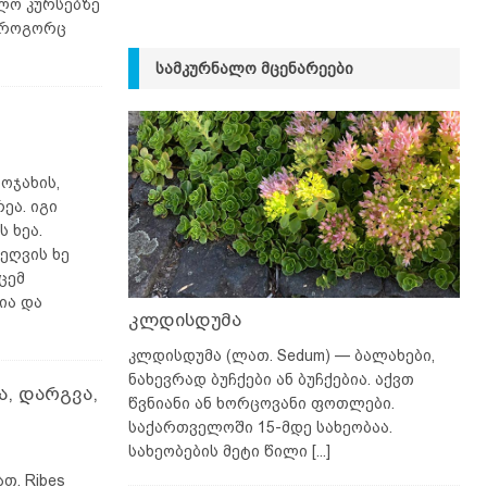
ლო კურსებზე
ა როგორც
ᲡᲐᲛᲙᲣᲠᲜᲐᲚᲝ ᲛᲪᲔᲜᲐᲠᲔᲔᲑᲘ
 ოჯახის,
ეა. იგი
 ხეა.
ეღვის ხე
ცემ
ია და
კლდისდუმა
კლდისდუმა (ლათ. Sedum) — ბალახები,
ნახევრად ბუჩქები ან ბუჩქებია. აქვთ
ა, დარგვა,
წვნიანი ან ხორცოვანი ფოთლები.
საქართველოში 15-მდე სახეობაა.
სახეობების მეტი წილი
[...]
თ. Ribes