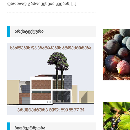
ფართოდ გამოიყენება კვების,
[...]
ᲐᲠᲥᲘᲢᲔᲥᲢᲣᲠᲐ
ᲑᲘᲝᲛᲔᲣᲠᲜᲔᲝᲑᲐ