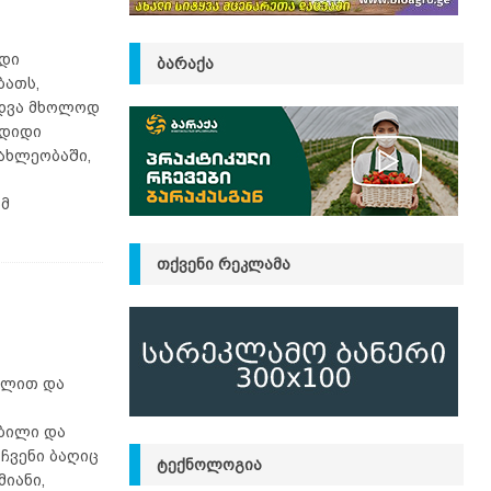
იდი
ᲑᲐᲠᲐᲥᲐ
ბათს,
იდვა მხოლოდ
 დიდი
ახლეობაში,
ამ
ᲗᲥᲕᲔᲜᲘ ᲠᲔᲙᲚᲐᲛᲐ
ვლით და
ბილი და
 ჩვენი ბაღიც
ᲢᲔᲥᲜᲝᲚᲝᲒᲘᲐ
იანი,