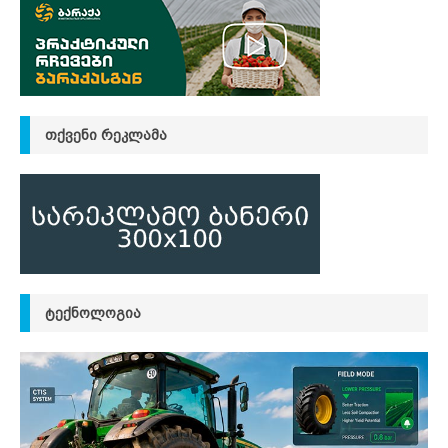
ᲗᲥᲕᲔᲜᲘ ᲠᲔᲙᲚᲐᲛᲐ
ᲢᲔᲥᲜᲝᲚᲝᲒᲘᲐ