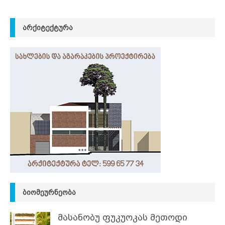
ᲐᲠᲥᲘᲢᲔᲥᲢᲣᲠᲐ
ᲑᲘᲝᲛᲔᲣᲠᲜᲔᲝᲑᲐ
მასანობუ ფუკუოკას მეთოდი