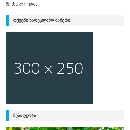
მეცხოველეობა
ᲗᲥᲕᲔᲜᲘ ᲡᲐᲠᲔᲙᲚᲐᲛᲝ ᲑᲐᲜᲔᲠᲘ
ᲛᲔᲑᲐᲦᲔᲝᲑᲐ