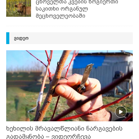
ცხოველთა კვების ზოგიერთი
საკითხი ორგანულ
მეცხოველეობაში
ᲕᲘᲓᲔᲝ
ხეხილის მრავალწლიანი ნარგავების
გადამყნობა – ვიდეორჩევა