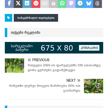
ᲡᲐᲛᲙᲣᲠᲜᲐᲚᲝ ᲗᲕᲘᲡᲔᲑᲔᲑᲘ
ᲗᲥᲕᲔᲜᲘ ᲠᲔᲙᲚᲐᲛᲐ
PREVIOUS
რთველი 2025-ის ფარგლებში 336 ათასამდე
ტონა ყურძენი გადამუშავდა
NEXT
ჩინეთში ლურჯი მოცვის წარმოება 35%-ით
გაიზარდა