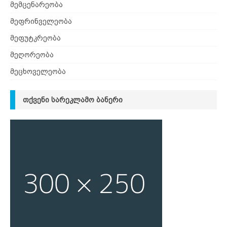
მემცენარეობა
მეფრინველეობა
მეფუტკრეობა
მეღორეობა
მეცხოველეობა
ᲗᲥᲕᲔᲜᲘ ᲡᲐᲠᲔᲙᲚᲐᲛᲝ ᲑᲐᲜᲔᲠᲘ