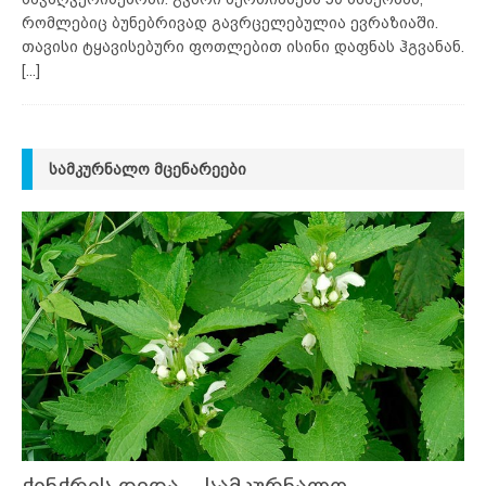
რომლებიც ბუნებრივად გავრცელებულია ევრაზიაში.
თავისი ტყავისებური ფოთლებით ისინი დაფნას ჰგვანან.
[...]
ᲡᲐᲛᲙᲣᲠᲜᲐᲚᲝ ᲛᲪᲔᲜᲐᲠᲔᲔᲑᲘ
ჭინჭრის დედა – სამკურნალო