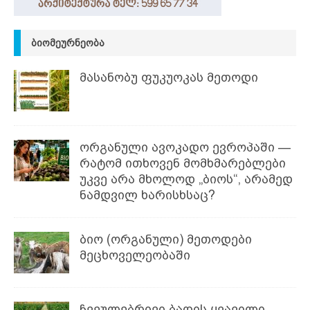
ᲑᲘᲝᲛᲔᲣᲠᲜᲔᲝᲑᲐ
მასანობუ ფუკუოკას მეთოდი
ორგანული ავოკადო ევროპაში —
რატომ ითხოვენ მომხმარებლები
უკვე არა მხოლოდ „ბიოს“, არამედ
ნამდვილ ხარისხსაც?
ბიო (ორგანული) მეთოდები
მეცხოველეობაში
ჩვეულებრივი ბაღის ყვავილი