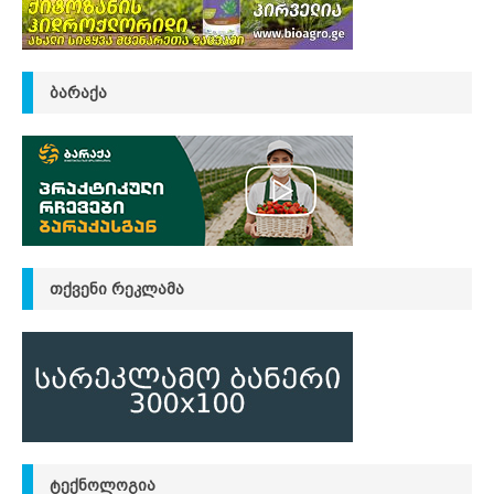
ᲑᲐᲠᲐᲥᲐ
ᲗᲥᲕᲔᲜᲘ ᲠᲔᲙᲚᲐᲛᲐ
ᲢᲔᲥᲜᲝᲚᲝᲒᲘᲐ