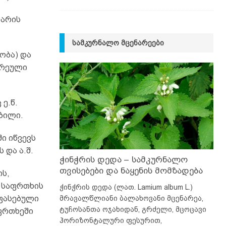
ნარის
ᲡᲐᲛᲙᲣᲠᲜᲐᲚᲝ ᲛᲪᲔᲜᲐᲠᲔᲔᲑᲘ
ობა) და
არეული
ე.წ.
ბილი.
ი იწვევს
 და ა.შ.
ჭინჭრის დედა – სამკურნალო
თვისებები და ნაყენის მომზადება
ს,
ს საფრთხის
ჭინჭრის დედა (ლათ. Lamium album L.)
მრავალწლიანი ბალახოვანი მცენარეა,
ეფასებული
ტუჩოსანთა ოჯახიდან, გრძელი, მცოცავი
ფრთხეში
ჰორიზონტალური ფესურით,