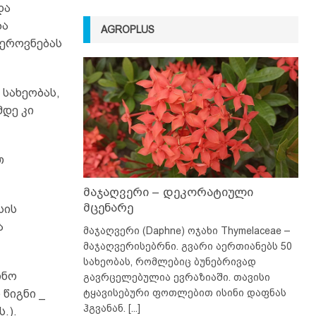
და
ბა
AGROPLUS
ეროვნებას
სახეობას,
მდე კი
თ
მაჯაღვერი – დეკორატიული
მცენარე
სის
ა
მაჯაღვერი (Daphne) ოჯახი Thymelaceae –
მაჯაღვერისებრნი. გვარი აერთიანებს 50
სახეობას, რომლებიც ბუნებრივად
ინო
გავრცელებულია ევრაზიაში. თავისი
ტყავისებური ფოთლებით ისინი დაფნას
წიგნი _
ჰგვანან.
[...]
.).