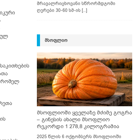
მრავალრიცხოვანი სწრორმდგომი
ღერები 30-60 სმ-ის
[...]
იკური
ს
ო
იულ
ᲛᲡᲝᲤᲚᲘᲝ
 საკითხების
ათა
, რომელ
არეთა
მსოფლიოში ყველაზე მძიმე გოგრა
ის
– გინესის ახალი მსოფლიო
რეკორდი 1 278,8 კილოგრამია
2025 წლის 6 ოქტომბერს მსოფლიოში