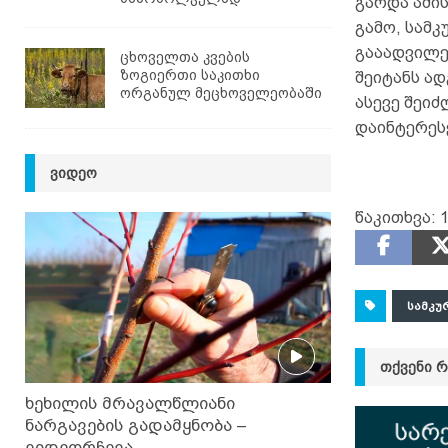
გარდა ამი
გამო, სამ
გააადვილე
ცხოველთა კვების
ზოგიერთი საკითხი
შეიტანს ად
ორგანულ მეცხოველეობაში
ასევე შეიძ
დაინტერეს
ᲕᲘᲓᲔᲝ
წაკითხვა:
ᲡᲐᲛᲙᲣ
ᲗᲥᲕᲔᲜᲘ 
ხეხილის მრავალწლიანი
ნარგავების გადამყნობა –
ვიდეორჩევა