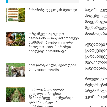
საქართველ
მასანობუ ფუკუოკას მეთოდი
პოტენციალი
მოყვანილი
მცენარეულ
მოთხოვნათ
ორგანული ავოკადო
ევროპაში — რატომ ითხოვენ
მომხმარებლები უკვე არა
ბუნებრივი
მხოლოდ „ბიოს“, არამედ
გამოყენებ
ნამდვილ ხარისხსაც?
გადასაწყვ
მივაკვლიო
ბიო (ორგანული) მეთოდები
სახეობაზეა
მეცხოველეობაში
რთული ეკო
რესურსები
ჩვეულებრივი ბაღის
პრეპარატებ
ყვავილი თრიფსის
ეკონომიკი
წინააღმდეგ — ბუნებრივი
გზა მავნებელთან
საბრძოლველად