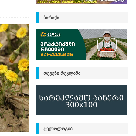
ᲑᲐᲠᲐᲥᲐ
ᲗᲥᲕᲔᲜᲘ ᲠᲔᲙᲚᲐᲛᲐ
ᲢᲔᲥᲜᲝᲚᲝᲒᲘᲐ