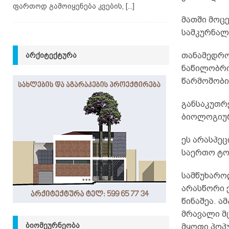
ფართოდ გამოიყენება კვების,
[...]
მათში მოც
სამკურნალო
ᲐᲠᲥᲘᲢᲔᲥᲢᲣᲠᲐ
თანამედრო
ნაწილობრი
წარმოშობი
განსაკუთრე
ბიოლოგიურ
ეს არასპეც
საერთო ტო
სამწუხარო
არასწორი 
წინაშეა. ა
მრავალი მ
ᲑᲘᲝᲛᲔᲣᲠᲜᲔᲝᲑᲐ
მყოფი პოპ