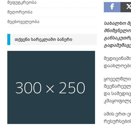
მეფუტკრეობა
მეღორეობა
მეცხოველეობა
სახალხო მ
მნიშვნელო
განსაკუთრე
ᲗᲥᲕᲔᲜᲘ ᲡᲐᲠᲔᲙᲚᲐᲛᲝ ᲑᲐᲜᲔᲠᲘ
გადამუშავ
მედიცინაშ
დაახლოები
ყოველწლიუ
მცენარეულ
და სამედი
კმაყოფილდ
ამის ერთ-ე
რესურსები