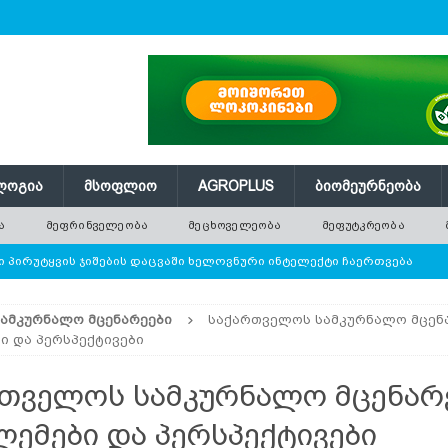
ᲚᲝᲒᲘᲐ
ᲛᲡᲝᲤᲚᲘᲝ
AGROPLUS
ᲑᲘᲝᲛᲔᲣᲠᲜᲔᲝᲑᲐ
Ა
ᲛᲔᲤᲠᲘᲜᲕᲔᲚᲔᲝᲑᲐ
ᲛᲔᲪᲮᲝᲕᲔᲚᲔᲝᲑᲐ
ᲛᲔᲤᲣᲢᲙᲠᲔᲝᲑᲐ
 პირუტყვის ჯიშების დაცვაში ხელოვნური ინტელექტი ჩაერთვება
ᲡᲐᲛᲙᲣᲠᲜᲐᲚᲝ ᲛᲪᲔᲜᲐᲠᲔᲔᲑᲘ
საქართველოს სამკურნალო მცენა
ე ათობით ახალი ნერგი — რატომ ვერ ანაცვლებს დარგვა
ი და პერსპექტივები
თველოს სამკურნალო მცენარე
 წნევას თავად არეგულირებს
ᲢᲔᲥᲜᲝᲚᲝᲒᲘᲐ
ემები და პერსპექტივები
ი ბოსტნეული, რომლის პოპულარობა მსოფლიოში სწრაფად