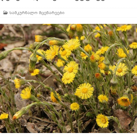
სამკურნალო მცენარეები
არე
AGROPLUS