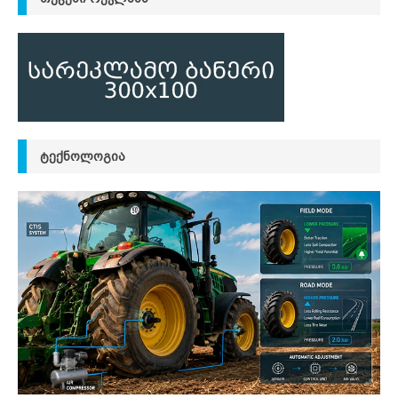
ᲢᲔᲥᲜᲝᲚᲝᲒᲘᲐ