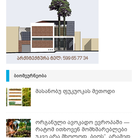
ᲑᲘᲝᲛᲔᲣᲠᲜᲔᲝᲑᲐ
მასანობუ ფუკუოკას მეთოდი
ორგანული ავოკადო ევროპაში —
რატომ ითხოვენ მომხმარებლები
უკვე არა მხოლოდ „ბიოს“, არამედ