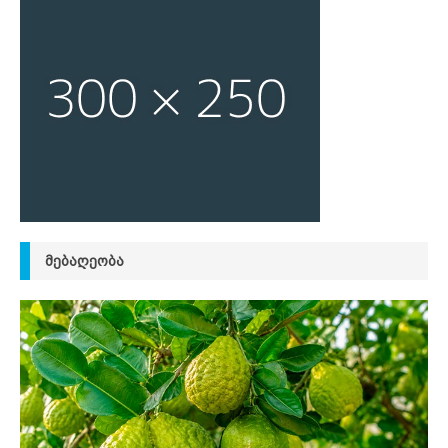
ᲛᲔᲑᲐᲦᲔᲝᲑᲐ