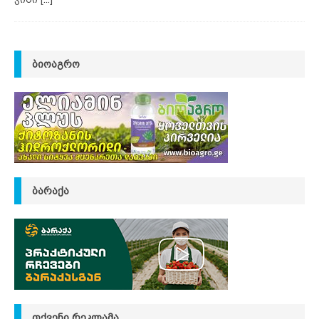
ᲑᲘᲝᲐᲒᲠᲝ
ᲑᲐᲠᲐᲥᲐ
ᲗᲥᲕᲔᲜᲘ ᲠᲔᲙᲚᲐᲛᲐ