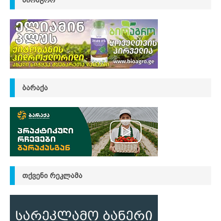
ᲑᲐᲠᲐᲥᲐ
ᲗᲥᲕᲔᲜᲘ ᲠᲔᲙᲚᲐᲛᲐ