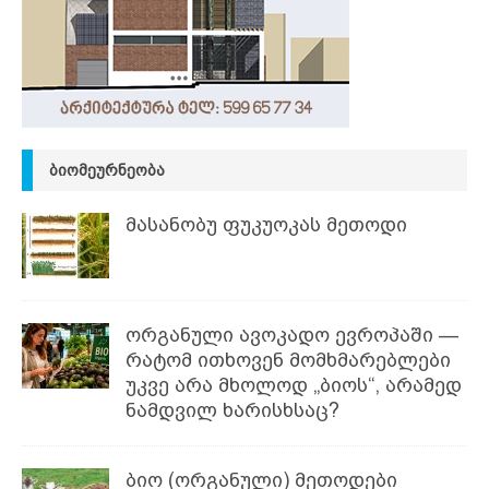
ᲑᲘᲝᲛᲔᲣᲠᲜᲔᲝᲑᲐ
მასანობუ ფუკუოკას მეთოდი
ორგანული ავოკადო ევროპაში —
რატომ ითხოვენ მომხმარებლები
უკვე არა მხოლოდ „ბიოს“, არამედ
ნამდვილ ხარისხსაც?
ბიო (ორგანული) მეთოდები