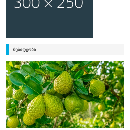
ᲛᲔᲑᲐᲦᲔᲝᲑᲐ