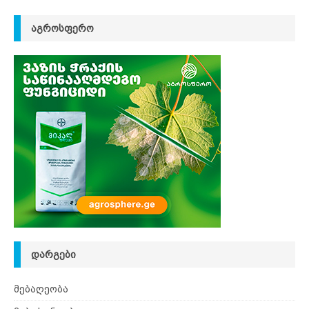
ᲐᲒᲠᲝᲡᲤᲔᲠᲝ
ᲓᲐᲠᲒᲔᲑᲘ
მებაღეობა