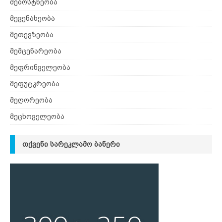
მებოსტნეობა
მევენახეობა
მეთევზეობა
მემცენარეობა
მეფრინველეობა
მეფუტკრეობა
მეღორეობა
მეცხოველეობა
ᲗᲥᲕᲔᲜᲘ ᲡᲐᲠᲔᲙᲚᲐᲛᲝ ᲑᲐᲜᲔᲠᲘ