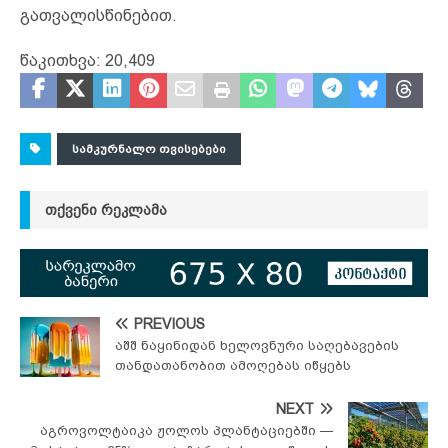
გათვალისწინებით.
წაკითხვა:
20,409
ᲡᲐᲛᲙᲣᲠᲜᲐᲚᲝ ᲗᲕᲘᲡᲔᲑᲔᲑᲘ
ᲗᲥᲕᲔᲜᲘ ᲠᲔᲙᲚᲐᲛᲐ
PREVIOUS
აშშ ნაყინიდან ხელოვნური საღებავების
თანდათანობით ამოღებას იწყებს
NEXT
აგროვოლტაიკა ჟოლოს პლანტაციებში —