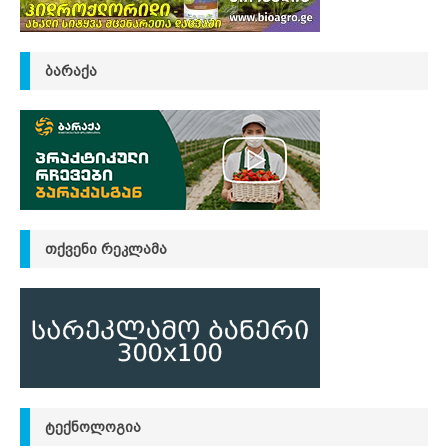
ᲑᲐᲠᲐᲥᲐ
ᲗᲥᲕᲔᲜᲘ ᲠᲔᲙᲚᲐᲛᲐ
ᲢᲔᲥᲜᲝᲚᲝᲒᲘᲐ