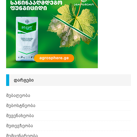
ᲓᲐᲠᲒᲔᲑᲘ
მებაღეობა
მებოსტნეობა
მევენახეობა
მეთევზეობა
მემცენარეობა