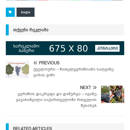
ᲑᲐᲦᲘ
ᲗᲥᲕᲔᲜᲘ ᲠᲔᲙᲚᲐᲛᲐ
PREVIOUS
ქველოური – წითელყურძნიანი საღვინე
ვაზის ჯიში
NEXT
ყურძნის დაკრეფა და დაწურვა – ივანე
ჯავახიშვილი საქართველოში რთველის
შესახებ
RELATED ARTICLES