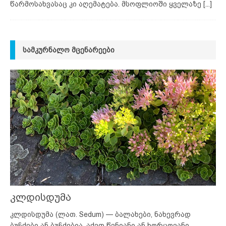
წარმოსახვასაც კი აღემატება. მსოფლიოში ყველაზე
[...]
ᲡᲐᲛᲙᲣᲠᲜᲐᲚᲝ ᲛᲪᲔᲜᲐᲠᲔᲔᲑᲘ
კლდისდუმა
კლდისდუმა (ლათ. Sedum) — ბალახები, ნახევრად
ბუჩქები ან ბუჩქებია. აქვთ წვნიანი ან ხორცოვანი