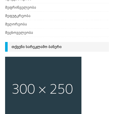
მეფრინველეობა
მეფუტკრეობა
მეღორეობა
მეცხოველეობა
ᲗᲥᲕᲔᲜᲘ ᲡᲐᲠᲔᲙᲚᲐᲛᲝ ᲑᲐᲜᲔᲠᲘ