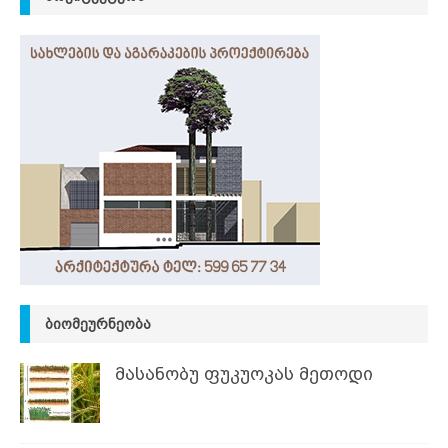
ᲑᲘᲝᲛᲔᲣᲠᲜᲔᲝᲑᲐ
მასანობუ ფუკუოკას მეთოდი