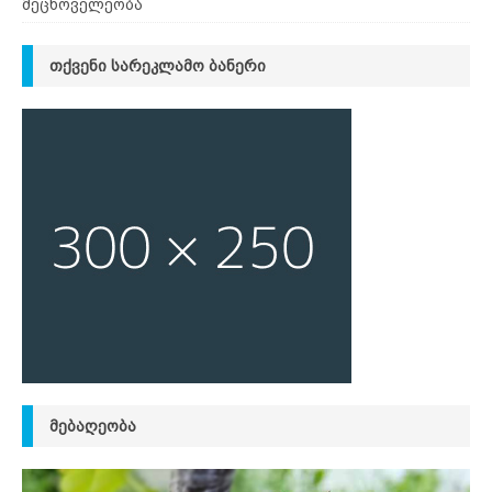
მეცხოველეობა
ᲗᲥᲕᲔᲜᲘ ᲡᲐᲠᲔᲙᲚᲐᲛᲝ ᲑᲐᲜᲔᲠᲘ
ᲛᲔᲑᲐᲦᲔᲝᲑᲐ