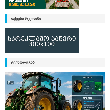
ᲗᲥᲕᲔᲜᲘ ᲠᲔᲙᲚᲐᲛᲐ
ᲢᲔᲥᲜᲝᲚᲝᲒᲘᲐ