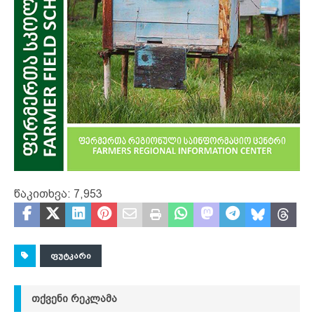
წაკითხვა:
7,953
ᲤᲣᲢᲙᲐᲠᲘ
ᲗᲥᲕᲔᲜᲘ ᲠᲔᲙᲚᲐᲛᲐ