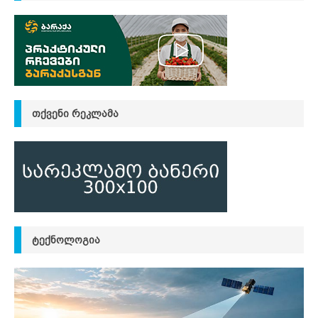
ᲗᲥᲕᲔᲜᲘ ᲠᲔᲙᲚᲐᲛᲐ
ᲢᲔᲥᲜᲝᲚᲝᲒᲘᲐ