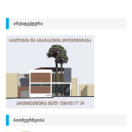
ᲐᲠᲥᲘᲢᲔᲥᲢᲣᲠᲐ
ᲑᲘᲝᲛᲔᲣᲠᲜᲔᲝᲑᲐ