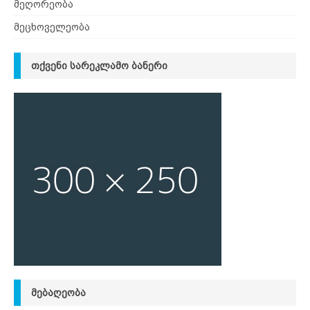
მეღორეობა
მეცხოველეობა
ᲗᲥᲕᲔᲜᲘ ᲡᲐᲠᲔᲙᲚᲐᲛᲝ ᲑᲐᲜᲔᲠᲘ
ᲛᲔᲑᲐᲦᲔᲝᲑᲐ