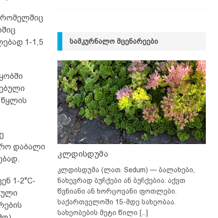
, რომელშიც
ბშიც
ᲡᲐᲛᲙᲣᲠᲜᲐᲚᲝ ᲛᲪᲔᲜᲐᲠᲔᲔᲑᲘ
ებად 1-1,5
წყობში
გებული
 წყლის
ე
ფრო დაბალი
კლდისდუმა
ებად.
კლდისდუმა (ლათ. Sedum) — ბალახები,
ნახევრად ბუჩქები ან ბუჩქებია. აქვთ
ნ 1-2°C-
წვნიანი ან ხორცოვანი ფოთლები.
იული
საქართველოში 15-მდე სახეობაა.
რების
სახეობების მეტი წილი
[...]
ო).