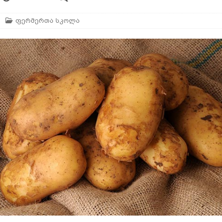
ყვანა – რამდენიმე მეთოდი
ᲛᲔᲤᲣᲢᲙᲠᲔᲝᲑᲐ
ფერმერთა სკოლა