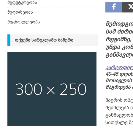
მეფუტკრეობა
მეღორეობა
მეცხოველეობა
შემოდგო
სამ ძირ
რეჟიმზე,
ᲗᲥᲕᲔᲜᲘ ᲡᲐᲠᲔᲙᲚᲐᲛᲝ ᲑᲐᲜᲔᲠᲘ
უნდა კო
განმავლ
კარტოფი
40-45 დღი
მოსავლის 
მაგრდება 
ჰაერის ოპტ
შეიძლება (
განმავლობ
სათესლე შ