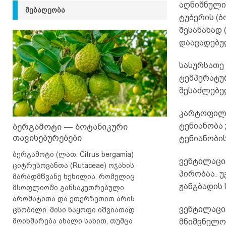
აღნიშნული 
ᲛᲔᲑᲐᲦᲔᲝᲑᲐ
ტუბერის (
შესანახად 
დაავადებუ
სასურსათე
ტემპერატურ
შესაძლებელ
კარტოფილი
ტენიანობა
ბერგამოტი — ბოტანიკური
თავისებურებები
ტენიანობი
ბერგამოტი (ლათ. Citrus bergamia)
ვენტილაცი
ციტრუსოვანთა (Rutaceae) ოჯახის
პირობაა. 
მარადმწვანე ხეხილია, რომელიც
ჟანგბადის 
მსოფლიოში განსაკუთრებული
არომატითა და ეთერზეთით არის
ვენტილაცი
ცნობილი. მისი ნაყოფი იშვიათად
მოიხმარება ახალი სახით, თუმცა
მნიშვნელოვ