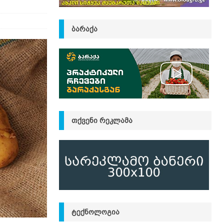
ᲑᲐᲠᲐᲥᲐ
ᲗᲥᲕᲔᲜᲘ ᲠᲔᲙᲚᲐᲛᲐ
ᲢᲔᲥᲜᲝᲚᲝᲒᲘᲐ