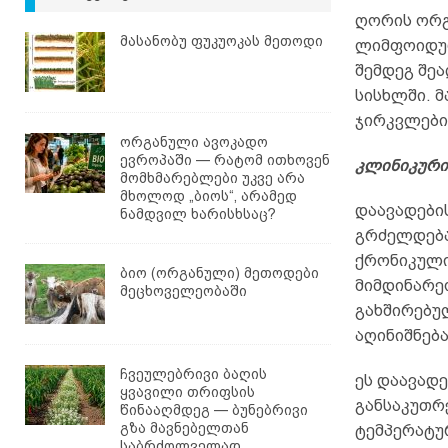
ღორის ორგ
მასანობუ ფუკუოკას მეთოდი
ლიმფოიდურ
შემდეგ შეა
სისხლში. 
ჯირკვლები,
ორგანული ავოკადო
ევროპაში — რატომ ითხოვენ
კლინიკური
მომხმარებლები უკვე არა
მხოლოდ „ბიოს“, არამედ
დაავადების
ნამდვილ ხარისხსაც?
გრძელდება 
ქრონიკული,
ბიო (ორგანული) მეთოდები
მიმდინარე
მეცხოველეობაში
გახშირებულ
აღინიშნება
ჩვეულებრივი ბაღის
ეს დაავადე
ყვავილი თრიფსის
განსაკუთრ
წინააღმდეგ — ბუნებრივი
გზა მავნებელთან
ტემპერატურ
საბრძოლველად