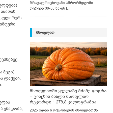
მრავალრიცხოვანი სწრორმდგომი
ავლდება)
ღერები 30-60 სმ-ის
[...]
 საათის
ირკულირებს
ლიმფური
ᲛᲡᲝᲤᲚᲘᲝ
ც
ვემწვავე,
ა მეტი),
ის ლაქები.
.
მსოფლიოში ყველაზე მძიმე გოგრა
– გინესის ახალი მსოფლიო
რეკორდი 1 278,8 კილოგრამია
ეულის
ა უმადობა,
2025 წლის 6 ოქტომბერს მსოფლიოში