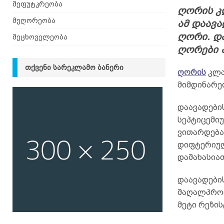
მეფუტკრეობა
ღორის კლ
მეღორეობა
ამ დაავა
ღორი. დ
მეცხოველეობა
ღორები 
ᲗᲥᲕᲔᲜᲘ ᲡᲐᲠᲔᲙᲚᲐᲛᲝ ᲑᲐᲜᲔᲠᲘ
ღორის
კლა
მიმდინარეო
დაავადები
სეპტიცემი
ვითარდება
დიფტერიულ
დამახასია
დაავადების
მაღალპროდ
მეტი რეზი