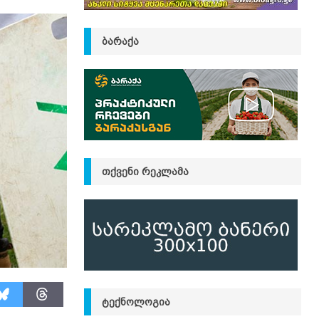
ᲑᲐᲠᲐᲥᲐ
ᲗᲥᲕᲔᲜᲘ ᲠᲔᲙᲚᲐᲛᲐ
ᲢᲔᲥᲜᲝᲚᲝᲒᲘᲐ