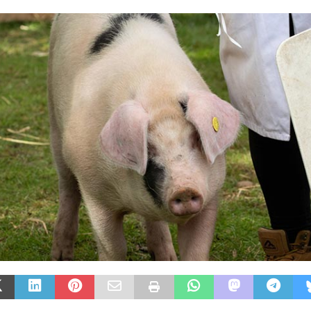
არე
AGROPLUS