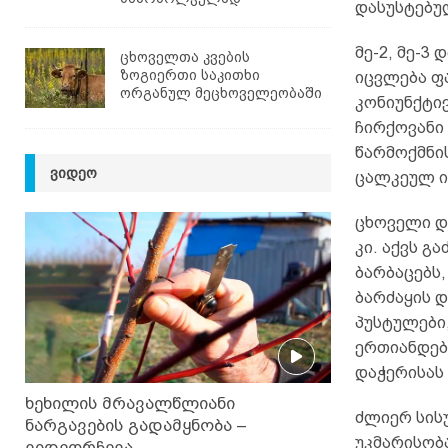
დასუსტებუ
მე-2, მე-3
ცხოველთა კვების
ზოგიერთი საკითხი
იცვლება ფ
ორგანულ მეცხოველეობაში
კონიუნქტი
ჩირქოვანი
წარმოქმნის
ᲕᲘᲓᲔᲝ
ცალკეულ ი
ცხოველი და
კი. აქვს გ
ბარბაცებს,
ბარძაყის 
პუსტულები
ერთიანდები
დაჭერისას
ხეხილის მრავალწლიანი
ძლიერ სის
ნარგავების გადამყნობა –
უკმარისობა
ვიდეორჩევა