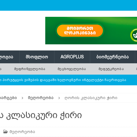
ᲚᲝᲒᲘᲐ
ᲛᲡᲝᲤᲚᲘᲝ
AGROPLUS
ᲑᲘᲝᲛᲔᲣᲠᲜᲔᲝᲑᲐ
Ა
ᲛᲔᲤᲠᲘᲜᲕᲔᲚᲔᲝᲑᲐ
ᲛᲔᲪᲮᲝᲕᲔᲚᲔᲝᲑᲐ
ᲛᲔᲤᲣᲢᲙᲠᲔᲝᲑᲐ
 პირუტყვის ჯიშების დაცვაში ხელოვნური ინტელექტი ჩაერთვება
ᲓᲐᲠᲒᲔᲑᲘ
ᲛᲔᲦᲝᲠᲔᲝᲑᲐ
ღორის კლასიკური ჭირი
ე ათობით ახალი ნერგი — რატომ ვერ ანაცვლებს დარგვა
 კლასიკური ჭირი
 წნევას თავად არეგულირებს
ᲢᲔᲥᲜᲝᲚᲝᲒᲘᲐ
მეღორეობა
ი ბოსტნეული, რომლის პოპულარობა მსოფლიოში სწრაფად