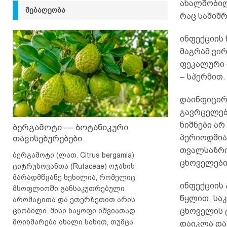
ახალშობი
ᲛᲔᲑᲐᲦᲔᲝᲑᲐ
რაც საშიშ
ინფექციის
მაგრამ ვი
ფეკალური მ
– სპერმით.
დაინფიცირ
გავრცელებ
ნიშნები არ
ბერგამოტი — ბოტანიკური
პერიოდშია
თავისებურებები
თვალსაზრი
ბერგამოტი (ლათ. Citrus bergamia)
ცხოველები
ციტრუსოვანთა (Rutaceae) ოჯახის
მარადმწვანე ხეხილია, რომელიც
ინფექციის
მსოფლიოში განსაკუთრებული
წყლით, სა
არომატითა და ეთერზეთით არის
ცნობილი. მისი ნაყოფი იშვიათად
ცხოველის 
მოიხმარება ახალი სახით, თუმცა
დაიკლა და