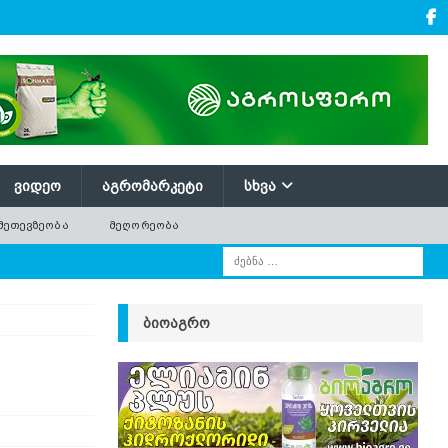
ᲕᲘᲓᲔᲝ
ᲐᲒᲠᲝᲛᲐᲠᲙᲔᲢᲘ
ᲡᲮᲕᲐ
ᲛᲔᲗᲔᲕᲖᲔᲝᲑᲐ
ᲛᲔᲦᲝᲠᲔᲝᲑᲐ
ᲑᲘᲝᲐᲒᲠᲝ