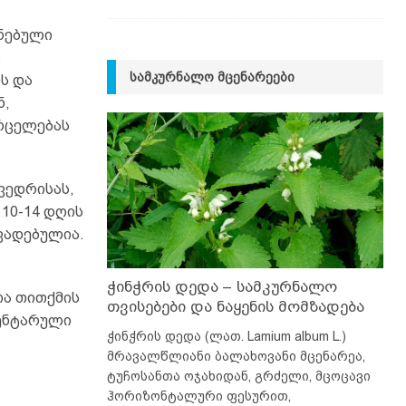
ნებული
ს
ᲡᲐᲛᲙᲣᲠᲜᲐᲚᲝ ᲛᲪᲔᲜᲐᲠᲔᲔᲑᲘ
ს და
ნ,
ვრცელებას
ვედრისას,
10-14 დღის
ვადებულია.
ჭინჭრის დედა – სამკურნალო
თა თითქმის
თვისებები და ნაყენის მომზადება
მენტარული
ჭინჭრის დედა (ლათ. Lamium album L.)
მრავალწლიანი ბალახოვანი მცენარეა,
ტუჩოსანთა ოჯახიდან, გრძელი, მცოცავი
ჰორიზონტალური ფესურით,