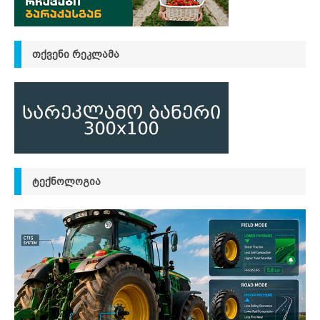
ᲗᲥᲕᲔᲜᲘ ᲠᲔᲙᲚᲐᲛᲐ
ᲢᲔᲥᲜᲝᲚᲝᲒᲘᲐ