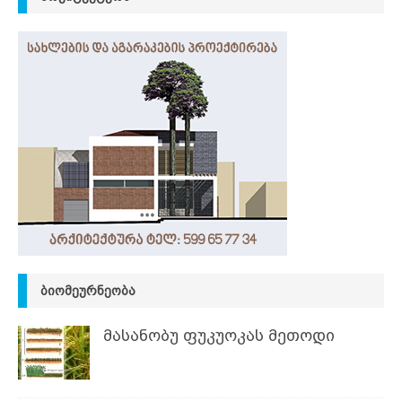
ᲑᲘᲝᲛᲔᲣᲠᲜᲔᲝᲑᲐ
მასანობუ ფუკუოკას მეთოდი