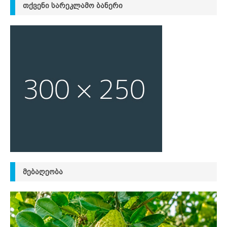
ᲗᲥᲕᲔᲜᲘ ᲡᲐᲠᲔᲙᲚᲐᲛᲝ ᲑᲐᲜᲔᲠᲘ
ᲛᲔᲑᲐᲦᲔᲝᲑᲐ