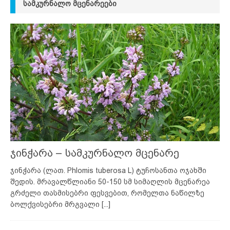
ᲡᲐᲛᲙᲣᲠᲜᲐᲚᲝ ᲛᲪᲔᲜᲐᲠᲔᲔᲑᲘ
ჯინჭარა – სამკურნალო მცენარე
ჯინჭარა (ლათ. Phlomis tuberosa L) ტუჩოსანთა ოჯახში
შედის. მრავალწლიანი 50-150 სმ სიმაღლის მცენარეა
გრძელი თასმისებრი ფესვებით, რომელთა ნაწილზე
ბოლქვისებრი მრგვალი
[...]