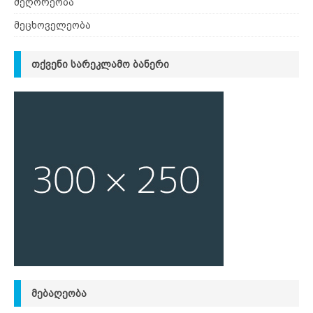
მეღორეობა
მეცხოველეობა
ᲗᲥᲕᲔᲜᲘ ᲡᲐᲠᲔᲙᲚᲐᲛᲝ ᲑᲐᲜᲔᲠᲘ
ᲛᲔᲑᲐᲦᲔᲝᲑᲐ