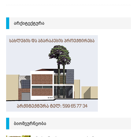
ᲐᲠᲥᲘᲢᲔᲥᲢᲣᲠᲐ
ᲑᲘᲝᲛᲔᲣᲠᲜᲔᲝᲑᲐ