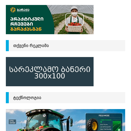
ᲗᲥᲕᲔᲜᲘ ᲠᲔᲙᲚᲐᲛᲐ
ᲢᲔᲥᲜᲝᲚᲝᲒᲘᲐ