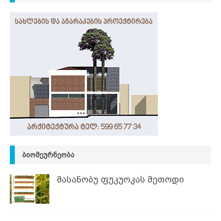
ᲑᲘᲝᲛᲔᲣᲠᲜᲔᲝᲑᲐ
მასანობუ ფუკუოკას მეთოდი