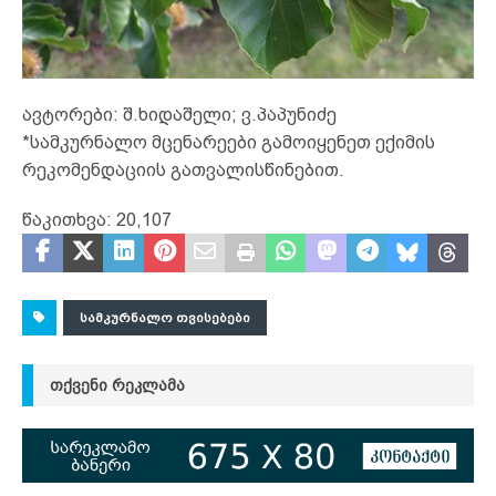
ავტორები: შ.ხიდაშელი; ვ.პაპუნიძე
*სამკურნალო მცენარეები გამოიყენეთ ექიმის
რეკომენდაციის გათვალისწინებით.
წაკითხვა:
20,107
ᲡᲐᲛᲙᲣᲠᲜᲐᲚᲝ ᲗᲕᲘᲡᲔᲑᲔᲑᲘ
ᲗᲥᲕᲔᲜᲘ ᲠᲔᲙᲚᲐᲛᲐ