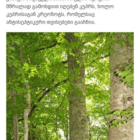
მშრალად გამოხდით იღებენ კუპრს, ხოლო
კუპრისაგან კრეოზოტს, რომელსაც
ანტისეპტიკური თვისებები გააჩნია.