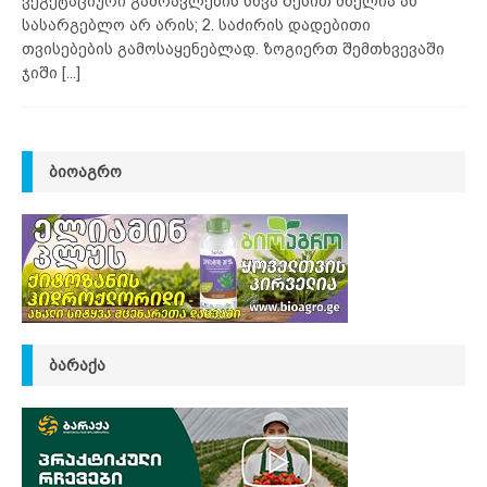
ვეგეტაციური გამრავლების სხვა წესით ძნელია ან
სასარგებლო არ არის; 2. საძირის დადებითი
თვისებების გამოსაყენებლად. ზოგიერთ შემთხვევაში
ჯიში
[...]
ᲑᲘᲝᲐᲒᲠᲝ
ᲑᲐᲠᲐᲥᲐ