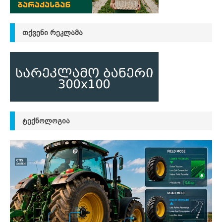
ᲗᲥᲕᲔᲜᲘ ᲠᲔᲙᲚᲐᲛᲐ
ᲢᲔᲥᲜᲝᲚᲝᲒᲘᲐ