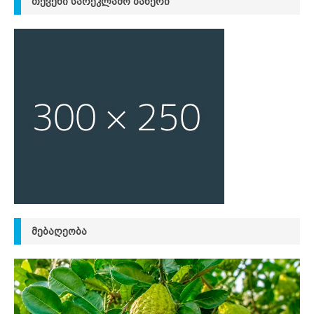
ᲗᲥᲕᲔᲜᲘ ᲡᲐᲠᲔᲙᲚᲐᲛᲝ ᲑᲐᲜᲔᲠᲘ
ᲛᲔᲑᲐᲦᲔᲝᲑᲐ