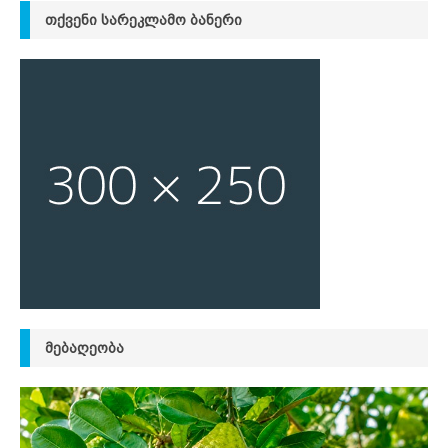
ᲗᲥᲕᲔᲜᲘ ᲡᲐᲠᲔᲙᲚᲐᲛᲝ ᲑᲐᲜᲔᲠᲘ
ᲛᲔᲑᲐᲦᲔᲝᲑᲐ