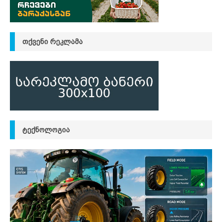
ᲗᲥᲕᲔᲜᲘ ᲠᲔᲙᲚᲐᲛᲐ
ᲢᲔᲥᲜᲝᲚᲝᲒᲘᲐ