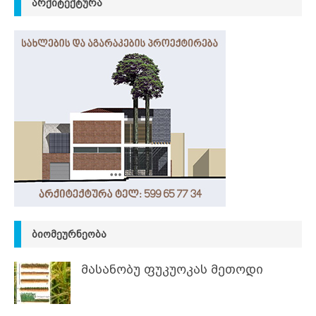
ᲐᲠᲥᲘᲢᲔᲥᲢᲣᲠᲐ
ᲑᲘᲝᲛᲔᲣᲠᲜᲔᲝᲑᲐ
მასანობუ ფუკუოკას მეთოდი