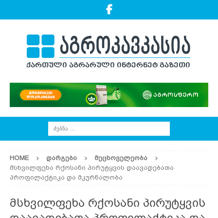
HOME
ᲓᲐᲠᲒᲔᲑᲘ
ᲛᲔᲪᲮᲝᲕᲔᲚᲔᲝᲑᲐ
მსხვილფეხა რქოსანი პირუტყვის დაავადებათა
პროფილაქტიკა და მკურნალობა
მსხვილფეხა რქოსანი პირუტყვის
დაავადებათა პროფილაქტიკა და